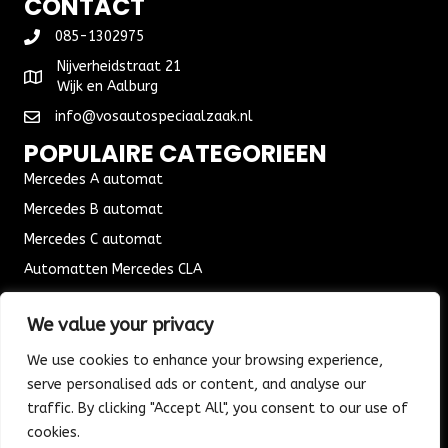
CONTACT
085-1302975
Nijverheidstraat 21
Wijk en Aalburg
info@vosautospeciaalzaak.nl
POPULAIRE CATEGORIEEN
Mercedes A automat
Mercedes B automat
Mercedes C automat
Automatten Mercedes CLA
Automat Seat Leon
We value your privacy
ALGEMENE VOORWAARDEN
We use cookies to enhance your browsing experience,
Algemene voorwaarden
serve personalised ads or content, and analyse our
Verzending & Bezorging
traffic. By clicking "Accept All", you consent to our use of
Retouren & Ruilen
cookies.