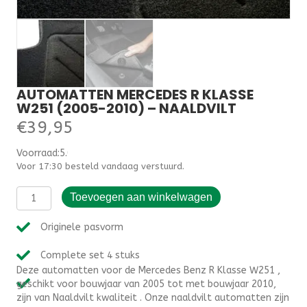
AUTOMATTEN MERCEDES R KLASSE
W251 (2005-2010) – NAALDVILT
€
39,95
Voorraad:5.000000
Voor 17:30 besteld vandaag verstuurd.
Automatten
Toevoegen aan winkelwagen
Mercedes
R
Originele pasvorm
Klasse
W251
Complete set 4 stuks
(2005-
Deze automatten voor de Mercedes Benz R Klasse W251 ,
2010)
geschikt voor bouwjaar van 2005 tot met bouwjaar 2010,
-
zijn van Naaldvilt kwaliteit . Onze naaldvilt automatten zijn
Naaldvilt