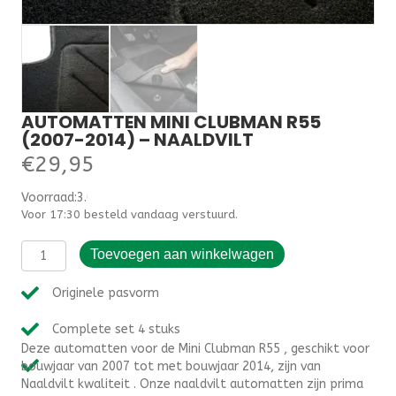
AUTOMATTEN MINI CLUBMAN R55
(2007-2014) – NAALDVILT
€
29,95
Voorraad:3.000000
Voor 17:30 besteld vandaag verstuurd.
Automatten
Toevoegen aan winkelwagen
Mini
Clubman
Originele pasvorm
R55
(2007-
Complete set 4 stuks
2014)
Deze automatten voor de Mini Clubman R55 , geschikt voor
-
bouwjaar van 2007 tot met bouwjaar 2014, zijn van
Naaldvilt
Naaldvilt kwaliteit . Onze naaldvilt automatten zijn prima
aantal