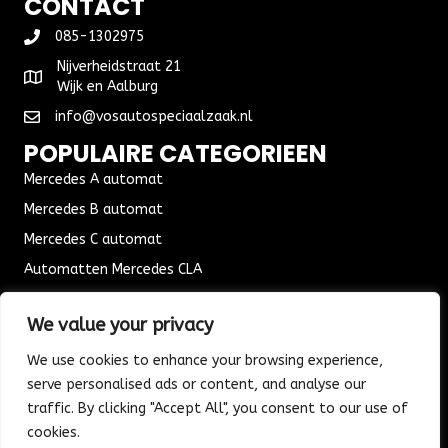
CONTACT
085-1302975
Nijverheidstraat 21
Wijk en Aalburg
info@vosautospeciaalzaak.nl
POPULAIRE CATEGORIEEN
Mercedes A automat
Mercedes B automat
Mercedes C automat
Automatten Mercedes CLA
Automat Seat Leon
We value your privacy
ALGEMENE VOORWAARDEN
We use cookies to enhance your browsing experience,
Algemene voorwaarden
serve personalised ads or content, and analyse our
Verzending & Bezorging
traffic. By clicking "Accept All", you consent to our use of
Retouren & Ruilen
cookies.