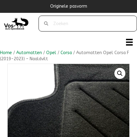
Originele pasvorm
Home
/
Automatten
/
Opel
/
Corsa
/ Automatten Opel Corsa F
(2019-2023) – Naaldvilt