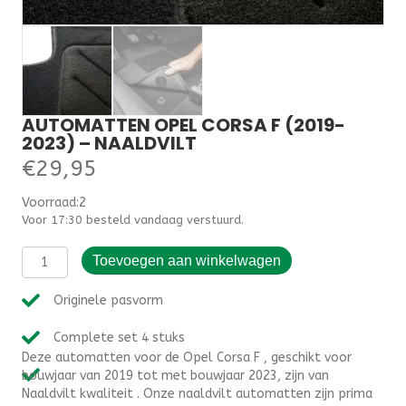
AUTOMATTEN OPEL CORSA F (2019-
2023) – NAALDVILT
€
29,95
Voorraad:2
Voor 17:30 besteld vandaag verstuurd.
Automatten
Toevoegen aan winkelwagen
Opel
Corsa
Originele pasvorm
F
(2019-
Complete set 4 stuks
2023)
Deze automatten voor de Opel Corsa F , geschikt voor
-
bouwjaar van 2019 tot met bouwjaar 2023, zijn van
Naaldvilt
Naaldvilt kwaliteit . Onze naaldvilt automatten zijn prima
aantal