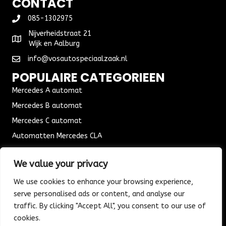
CONTACT
085-1302975
Nijverheidstraat 21
Wijk en Aalburg
info@vosautospeciaalzaak.nl
POPULAIRE CATEGORIEEN
Mercedes A automat
Mercedes B automat
Mercedes C automat
Automatten Mercedes CLA
Automat Seat Leon
We value your privacy
ALGEMENE VOORWAARDEN
We use cookies to enhance your browsing experience,
Algemene voorwaarden
serve personalised ads or content, and analyse our
Verzending & Bezorging
traffic. By clicking "Accept All", you consent to our use of
Retouren & Ruilen
cookies.