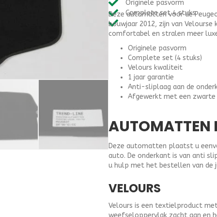
Originele pasvorm
(2006-
Complete set 4 stuks
Deze automatten voor de Peugeot
2012
bouwjaar 2012, zijn van Velourse
)
comfortabel en stralen meer luxe
-
Velours
Originele pasvorm
aantal
Complete set (4 stuks)
Velours kwaliteit
1 jaar garantie
Anti-sliplaag aan de onder
Afgewerkt met een zwarte
AUTOMATTEN P
Deze automatten plaatst u eenvou
auto. De onderkant is van anti s
u hulp met het bestellen van de 
VELOURS
Velours is een textielproduct me
weefseloppervlak zacht aan en 