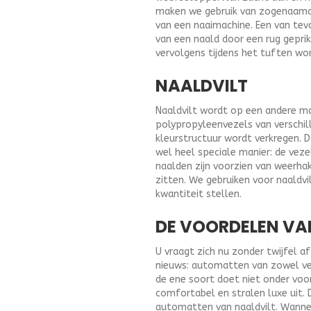
maken we gebruik van zogenaamd t
van een naaimachine. Een van tev
van een naald door een rug geprik
vervolgens tijdens het tuften wo
NAALDVILT
Naaldvilt wordt op een andere ma
polypropyleenvezels van verschil
kleurstructuur wordt verkregen. 
wel heel speciale manier: de vez
naalden zijn voorzien van weerha
zitten. We gebruiken voor naald
kwantiteit stellen.
DE VOORDELEN VA
U vraagt zich nu zonder twijfel 
nieuws: automatten van zowel velo
de ene soort doet niet onder voo
comfortabel en stralen luxe uit. 
automatten van naaldvilt. Wannee