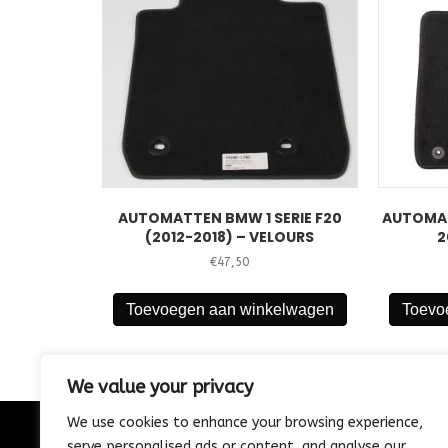
AUTOMATTEN BMW 1 SERIE F20
AUTOMAT
(2012-2018) – VELOURS
2
€
47,50
Toevoegen aan winkelwagen
Toevo
We value your privacy
We use cookies to enhance your browsing experience,
serve personalised ads or content, and analyse our