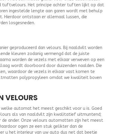
uftvelours. Het principe achter tuften lijkt op dat
oren ingestelde lengte aan garen wordt met behulp
t. Hierdoor ontstaan er allemaal lussen, die
rden losgesneden.
nier geproduceerd dan velours. Bij naaldvilt worden
lende kleuren zodanig vermengd dat de juiste
Daarna worden de vezels met elkaar verweven op een
ellaag wordt doorboord door duizenden naalden. Die
ken, waardoor de vezels in elkaar vast komen te
viltmatten polypropyleen omdat we kwaliteit boven
N VELOURS
af welke automat het meest geschikt voor u is. Goed
urs als van naaldvilt zijn kwalitatief uitmuntend;
r de ander. Onze velours automatten zijn het meest
Daardoor ogen ze een stuk gelikter dan de
r u het interieur van uw auto dus net dat beetje