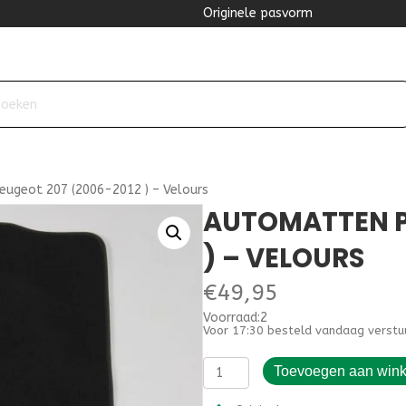
Originele pasvorm
ugeot 207 (2006-2012 ) – Velours
AUTOMATTEN P
) – VELOURS
€
49,95
Voorraad:2
Voor 17:30 besteld vandaag verstu
Automatten
Toevoegen aan win
Peugeot
207