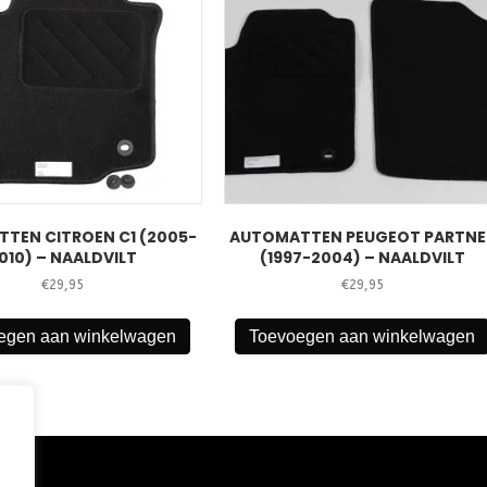
TEN CITROEN C1 (2005-
AUTOMATTEN PEUGEOT PARTNE
010) – NAALDVILT
(1997-2004) – NAALDVILT
€
29,95
€
29,95
egen aan winkelwagen
Toevoegen aan winkelwagen