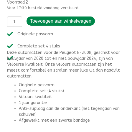
Voorraad:2
Voor 17:30 besteld vandaag verstuurd.
Automatten
Toevoegen aan winkelwagen
Peugeot
E-
Originele pasvorm
2008
(2020-
Complete set 4 stuks
2024)
Deze automatten voor de Peugeot E-2008, geschikt voor
-
bouwjaar van 2020 tot en met bouwjaar 2024, zijn van
Velours
Velourse kwaliteit. Onze velours automatten zijn het
aantal
meest comfortabel en stralen meer luxe uit dan naadvilt
automatten.
Originele pasvorm
Complete set (4 stuks)
Velours kwaliteit
1 jaar garantie
Anti-sliplaag aan de onderkant (het tegengaan van
schuiven)
Afgewerkt met een zwarte bandage