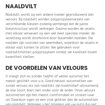
NAALDVILT
Naaldvilt wordt op een andere manier geproduceerd dan
velours. Bij naaldvilt worden polypropyleenvezels van
verschillende kleuren zodanig vermengd dat de juiste
kleurstructuur wordt verkregen. Daarna worden de vezels
met elkaar verweven op een wel heel speciale manier: de
vezellaag wordt doorboord door duizenden naalden. Die
naalden zijn voorzien van weerhaken, waardoor de vezels in
elkaar vast komen te zitten. We gebruiken voor
naaldviltmatten polypropyleen omdat we kwaliteit boven
kwantiteit stellen.
DE VOORDELEN VAN VELOURS
U vraagt zich nu zonder twijfel af welke automat het
meest geschikt voor u is. Goed nieuws: automatten van
zowel velours als van naaldvilt zijn kwalitatief uitmuntend;
de ene soort doet niet onder voor de ander. Onze velours
automatten zijn het meest comfortabel en stralen luxe
uit. Daardoor ogen ze een stuk gelikter dan de automatten
van naaldvilt. Wanneer u het interieur van uw auto dus net