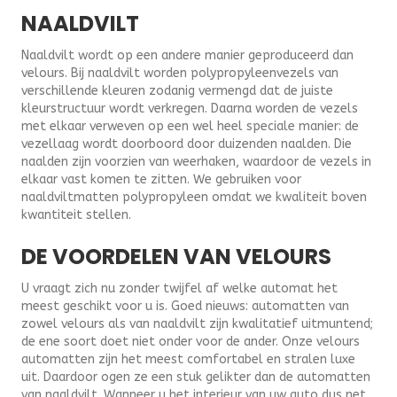
NAALDVILT
Naaldvilt wordt op een andere manier geproduceerd dan
velours. Bij naaldvilt worden polypropyleenvezels van
verschillende kleuren zodanig vermengd dat de juiste
kleurstructuur wordt verkregen. Daarna worden de vezels
met elkaar verweven op een wel heel speciale manier: de
vezellaag wordt doorboord door duizenden naalden. Die
naalden zijn voorzien van weerhaken, waardoor de vezels in
elkaar vast komen te zitten. We gebruiken voor
naaldviltmatten polypropyleen omdat we kwaliteit boven
kwantiteit stellen.
DE VOORDELEN VAN VELOURS
U vraagt zich nu zonder twijfel af welke automat het
meest geschikt voor u is. Goed nieuws: automatten van
zowel velours als van naaldvilt zijn kwalitatief uitmuntend;
de ene soort doet niet onder voor de ander. Onze velours
automatten zijn het meest comfortabel en stralen luxe
uit. Daardoor ogen ze een stuk gelikter dan de automatten
van naaldvilt. Wanneer u het interieur van uw auto dus net