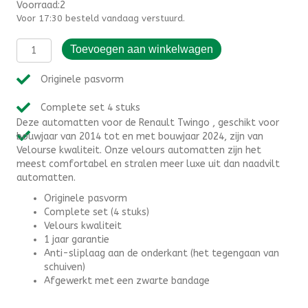
Voorraad:2
Voor 17:30 besteld vandaag verstuurd.
Automatten
Toevoegen aan winkelwagen
Renault
Twingo
Originele pasvorm
(2014-
2024)
Complete set 4 stuks
-
Deze automatten voor de Renault Twingo , geschikt voor
Velours
bouwjaar van 2014 tot en met bouwjaar 2024, zijn van
aantal
Velourse kwaliteit. Onze velours automatten zijn het
meest comfortabel en stralen meer luxe uit dan naadvilt
automatten.
Originele pasvorm
Complete set (4 stuks)
Velours kwaliteit
1 jaar garantie
Anti-sliplaag aan de onderkant (het tegengaan van
schuiven)
Afgewerkt met een zwarte bandage