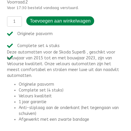
Voorraad:2
Voor 17:30 besteld vandaag verstuurd.
Automatten
Toevoegen aan winkelwagen
Skoda
SuperB
Originele pasvorm
(2015-
2023)
Complete set 4 stuks
-
Deze automatten voor de Skoda SuperB , geschikt voor
Velours
bouwjaar van 2015 tot en met bouwjaar 2023, zijn van
aantal
Velourse kwaliteit. Onze velours automatten zijn het
meest comfortabel en stralen meer luxe uit dan naadvilt
automatten.
Originele pasvorm
Complete set (4 stuks)
Velours kwaliteit
1 jaar garantie
Anti-sliplaag aan de onderkant (het tegengaan van
schuiven)
Afgewerkt met een zwarte bandage