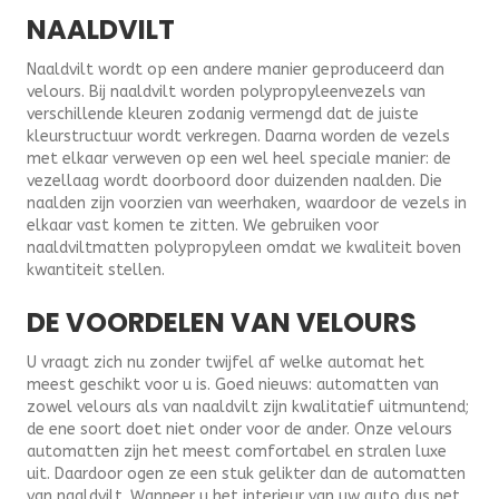
NAALDVILT
Naaldvilt wordt op een andere manier geproduceerd dan
velours. Bij naaldvilt worden polypropyleenvezels van
verschillende kleuren zodanig vermengd dat de juiste
kleurstructuur wordt verkregen. Daarna worden de vezels
met elkaar verweven op een wel heel speciale manier: de
vezellaag wordt doorboord door duizenden naalden. Die
naalden zijn voorzien van weerhaken, waardoor de vezels in
elkaar vast komen te zitten. We gebruiken voor
naaldviltmatten polypropyleen omdat we kwaliteit boven
kwantiteit stellen.
DE VOORDELEN VAN VELOURS
U vraagt zich nu zonder twijfel af welke automat het
meest geschikt voor u is. Goed nieuws: automatten van
zowel velours als van naaldvilt zijn kwalitatief uitmuntend;
de ene soort doet niet onder voor de ander. Onze velours
automatten zijn het meest comfortabel en stralen luxe
uit. Daardoor ogen ze een stuk gelikter dan de automatten
van naaldvilt. Wanneer u het interieur van uw auto dus net