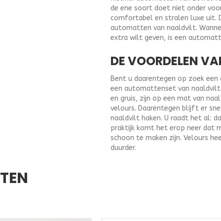
de ene soort doet niet onder voo
comfortabel en stralen luxe uit. 
automatten van naaldvilt. Wannee
extra wilt geven, is een automat
DE VOORDELEN VA
Bent u daarentegen op zoek een au
een automattenset van naaldvilt u
en gruis, zijn op een mat van naa
velours. Daarentegen blijft er sne
naaldvilt haken. U raadt het al: d
praktijk komt het erop neer dat 
schoon te maken zijn. Velours hee
duurder.
CTEN