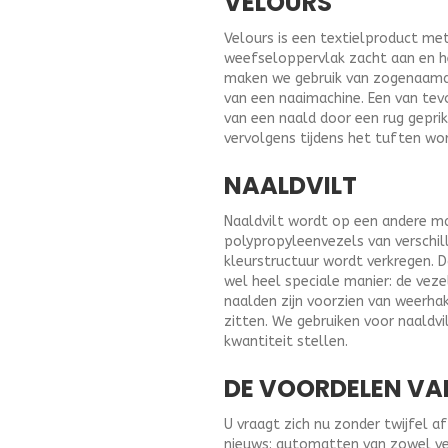
VELOURS
Velours is een textielproduct me
weefseloppervlak zacht aan en 
maken we gebruik van zogenaamd t
van een naaimachine. Een van tev
van een naald door een rug geprik
vervolgens tijdens het tuften wo
NAALDVILT
Naaldvilt wordt op een andere ma
polypropyleenvezels van verschil
kleurstructuur wordt verkregen. 
wel heel speciale manier: de vez
naalden zijn voorzien van weerha
zitten. We gebruiken voor naald
kwantiteit stellen.
DE VOORDELEN VA
U vraagt zich nu zonder twijfel 
nieuws: automatten van zowel velo