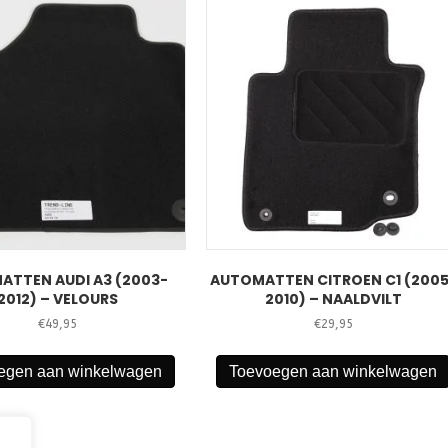
ATTEN AUDI A3 (2003-
AUTOMATTEN CITROEN C1 (200
2012) – VELOURS
2010) – NAALDVILT
€
49,95
€
29,95
egen aan winkelwagen
Toevoegen aan winkelwagen