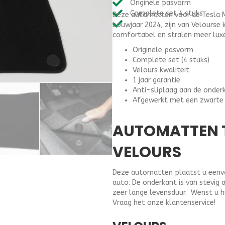
Originele pasvorm
3
Complete set 4 stuks
Deze automatten voor de Tesla M
(2019-
bouwjaar 2024, zijn van Velourse
2024)
comfortabel en stralen meer luxe
-
Velours
Originele pasvorm
aantal
Complete set (4 stuks)
Velours kwaliteit
1 jaar garantie
Anti-sliplaag aan de onder
Afgewerkt met een zwarte
AUTOMATTEN T
VELOURS
Deze automatten plaatst u eenvou
auto. De onderkant is van stevig 
zeer lange levensduur. Wenst u h
Vraag het onze klantenservice!