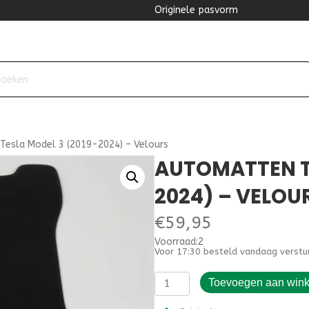
Originele pasvorm
esla Model 3 (2019-2024) – Velours
AUTOMATTEN TE
2024) – VELOU
€
59,95
Voorraad:2
Voor 17:30 besteld vandaag verstu
Automatten
Toevoegen aan win
Tesla
Model