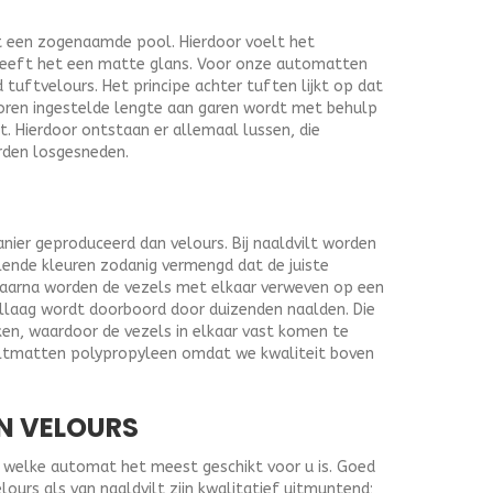
t een zogenaamde pool. Hierdoor voelt het
heeft het een matte glans. Voor onze automatten
uftvelours. Het principe achter tuften lijkt op dat
oren ingestelde lengte aan garen wordt met behulp
t. Hierdoor ontstaan er allemaal lussen, die
rden losgesneden.
nier geproduceerd dan velours. Bij naaldvilt worden
lende kleuren zodanig vermengd dat de juiste
Daarna worden de vezels met elkaar verweven op een
ellaag wordt doorboord door duizenden naalden. Die
ken, waardoor de vezels in elkaar vast komen te
viltmatten polypropyleen omdat we kwaliteit boven
N VELOURS
af welke automat het meest geschikt voor u is. Goed
urs als van naaldvilt zijn kwalitatief uitmuntend;