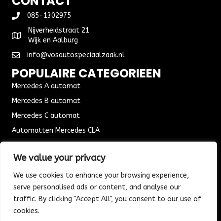
CONTACT
085-1302975
Nijverheidstraat 21
Wijk en Aalburg
info@vosautospeciaalzaak.nl
POPULAIRE CATEGORIEEN
Mercedes A automat
Mercedes B automat
Mercedes C automat
Automatten Mercedes CLA
Automat Seat Leon
We value your privacy
ALGEMENE VOORWAARDEN
We use cookies to enhance your browsing experience,
Algemene voorwaarden
serve personalised ads or content, and analyse our
Verzending & Bezorging
traffic. By clicking "Accept All", you consent to our use of
Retouren & Ruilen
cookies.