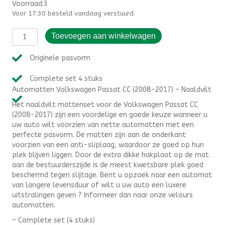
Voorraad:3
Voor 17:30 besteld vandaag verstuurd.
Automatten
Toevoegen aan winkelwagen
Volkswagen
Passat
Originele pasvorm
CC
(2008-
Complete set 4 stuks
2017)
Automatten Volkswagen Passat CC (2008-2017) – Naaldvilt
-
Naaldvilt
Het naaldvilt mattenset voor de Volkswagen Passat CC
aantal
(2008-2017) zijn een voordelige en goede keuze wanneer u
uw auto wilt voorzien van nette automatten met een
perfecte pasvorm. De matten zijn aan de onderkant
voorzien van een anti-sliplaag, waardoor ze goed op hun
plek blijven liggen. Door de extra dikke hakplaat op de mat
aan de bestuurderszijde is de meest kwetsbare plek goed
beschermd tegen slijtage. Bent u opzoek naar een automat
van langere levensduur of wilt u uw auto een luxere
uitstralingen geven ? Informeer dan naar onze velours
automatten.
– Complete set (4 stuks)