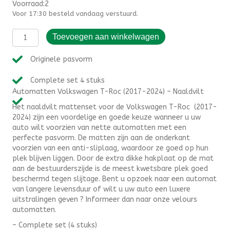
Voorraad:2
Voor 17:30 besteld vandaag verstuurd.
Automatten
Toevoegen aan winkelwagen
Volkswagen
T-
Originele pasvorm
Roc
(2017-
Complete set 4 stuks
2024)
Automatten Volkswagen T-Roc (2017-2024) – Naaldvilt
-
Naaldvilt
Het naaldvilt mattenset voor de Volkswagen T-Roc (2017-
aantal
2024) zijn een voordelige en goede keuze wanneer u uw
auto wilt voorzien van nette automatten met een
perfecte pasvorm. De matten zijn aan de onderkant
voorzien van een anti-sliplaag, waardoor ze goed op hun
plek blijven liggen. Door de extra dikke hakplaat op de mat
aan de bestuurderszijde is de meest kwetsbare plek goed
beschermd tegen slijtage. Bent u opzoek naar een automat
van langere levensduur of wilt u uw auto een luxere
uitstralingen geven ? Informeer dan naar onze velours
automatten.
– Complete set (4 stuks)