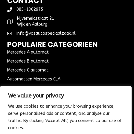
CONTACT
085-1302975
Nijverheidstraat 21
Wijk en Aalburg
info@vosautospeciaalzaak.nl
POPULAIRE CATEGORIEEN
Mercedes A automat
Mercedes B automat
Mercedes C automat
Automatten Mercedes CLA
Automat Seat Leon
We value your privacy
ALGEMENE VOORWAARDEN
We use cookies to enhance your browsing experience,
Algemene voorwaarden
serve personalised ads or content, and analyse our
Verzending & Bezorging
traffic. By clicking "Accept All", you consent to our use of
Retouren & Ruilen
cookies.