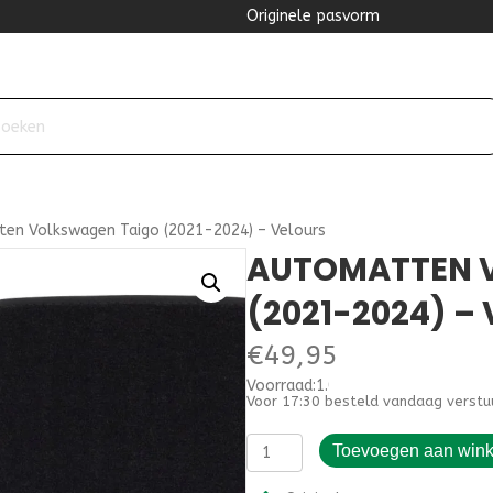
Originele pasvorm
en Volkswagen Taigo (2021-2024) – Velours
AUTOMATTEN 
(2021-2024) –
€
49,95
Voorraad:1.000000
Voor 17:30 besteld vandaag verstu
Automatten
Toevoegen aan win
Volkswagen
Taigo