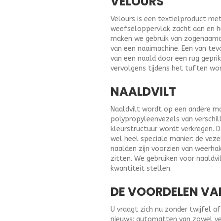
VELOURS
Velours is een textielproduct me
weefseloppervlak zacht aan en 
maken we gebruik van zogenaamd t
van een naaimachine. Een van tev
van een naald door een rug geprik
vervolgens tijdens het tuften wo
NAALDVILT
Naaldvilt wordt op een andere ma
polypropyleenvezels van verschil
kleurstructuur wordt verkregen. 
wel heel speciale manier: de vez
naalden zijn voorzien van weerha
zitten. We gebruiken voor naald
kwantiteit stellen.
DE VOORDELEN VA
U vraagt zich nu zonder twijfel 
nieuws: automatten van zowel velo