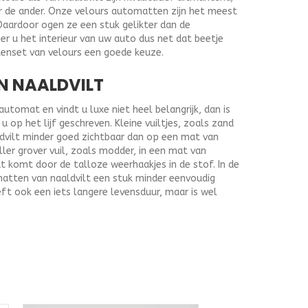
r de ander. Onze velours automatten zijn het meest
Daardoor ogen ze een stuk gelikter dan de
r u het interieur van uw auto dus net dat beetje
tenset van velours een goede keuze.
N NAALDVILT
tomat en vindt u luxe niet heel belangrijk, dan is
 op het lijf geschreven. Kleine vuiltjes, zoals zand
ldvilt minder goed zichtbaar dan op een mat van
ller grover vuil, zoals modder, in een mat van
at komt door de talloze weerhaakjes in de stof. In de
matten van naaldvilt een stuk minder eenvoudig
ft ook een iets langere levensduur, maar is wel