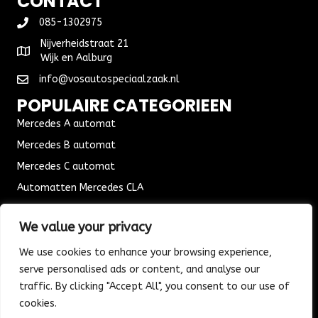
CONTACT
085-1302975
Nijverheidstraat 21
Wijk en Aalburg
info@vosautospeciaalzaak.nl
POPULAIRE CATEGORIEEN
Mercedes A automat
Mercedes B automat
Mercedes C automat
Automatten Mercedes CLA
Automat Seat Leon
We value your privacy
ALGEMENE VOORWAARDEN
We use cookies to enhance your browsing experience,
Algemene voorwaarden
serve personalised ads or content, and analyse our
Verzending & Bezorging
traffic. By clicking "Accept All", you consent to our use of
Retouren & Ruilen
cookies.