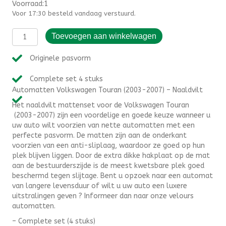
Voorraad:1
Voor 17:30 besteld vandaag verstuurd.
Automatten
Toevoegen aan winkelwagen
Volkswagen
Touran
Originele pasvorm
(2003-
2007)
Complete set 4 stuks
-
Automatten Volkswagen Touran (2003-2007) – Naaldvilt
Naaldvilt
aantal
Het naaldvilt mattenset voor de Volkswagen Touran
(2003-2007) zijn een voordelige en goede keuze wanneer u
uw auto wilt voorzien van nette automatten met een
perfecte pasvorm. De matten zijn aan de onderkant
voorzien van een anti-sliplaag, waardoor ze goed op hun
plek blijven liggen. Door de extra dikke hakplaat op de mat
aan de bestuurderszijde is de meest kwetsbare plek goed
beschermd tegen slijtage. Bent u opzoek naar een automat
van langere levensduur of wilt u uw auto een luxere
uitstralingen geven ? Informeer dan naar onze velours
automatten.
– Complete set (4 stuks)