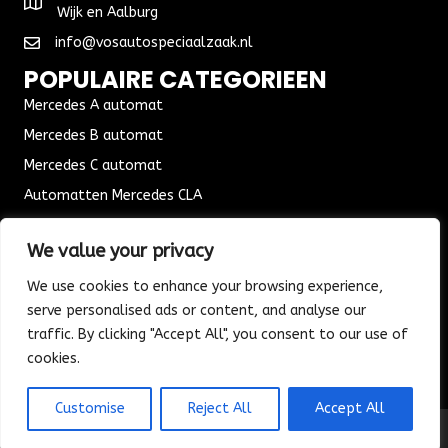
Wijk en Aalburg
info@vosautospeciaalzaak.nl
POPULAIRE CATEGORIEEN
Mercedes A automat
Mercedes B automat
Mercedes C automat
Automatten Mercedes CLA
Automat Seat Leon
We value your privacy
ALGEMENE VOORWAARDEN
We use cookies to enhance your browsing experience,
Algemene voorwaarden
serve personalised ads or content, and analyse our
Verzending & Bezorging
traffic. By clicking "Accept All", you consent to our use of
Retouren & Ruilen
cookies.
Customise
Reject All
Accept All
© 2026 Vos Autospeciaalzaak. All Rights Reserved.