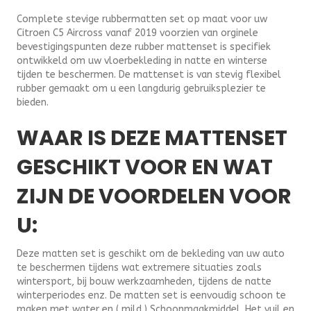
Complete stevige rubbermatten set op maat voor uw
Citroen C5 Aircross vanaf 2019 voorzien van orginele
bevestigingspunten deze rubber mattenset is specifiek
ontwikkeld om uw vloerbekleding in natte en winterse
tijden te beschermen. De mattenset is van stevig flexibel
rubber gemaakt om u een langdurig gebruiksplezier te
bieden.
WAAR IS DEZE MATTENSET
GESCHIKT VOOR EN WAT
ZIJN DE VOORDELEN VOOR
U:
Deze matten set is geschikt om de bekleding van uw auto
te beschermen tijdens wat extremere situaties zoals
wintersport, bij bouw werkzaamheden, tijdens de natte
winterperiodes enz. De matten set is eenvoudig schoon te
maken met water en ( mild ) Schoonmaakmiddel. Het vuil en