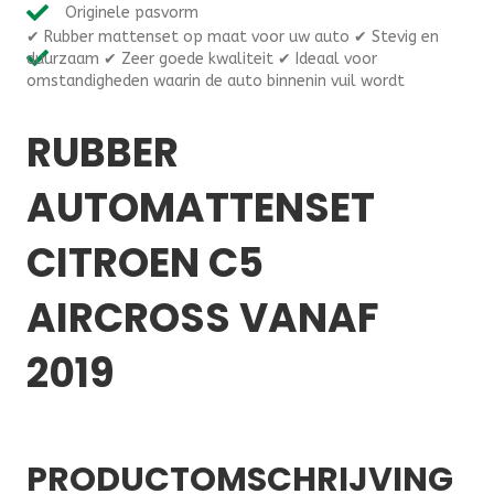
automatten
Originele pasvorm
op
✔ Rubber mattenset op maat voor uw auto ✔ Stevig en
maat
duurzaam ✔ Zeer goede kwaliteit ✔ Ideaal voor
Citroen
omstandigheden waarin de auto binnenin vuil wordt
C5
Aircross
RUBBER
vanaf
2019
aantal
AUTOMATTENSET
CITROEN C5
AIRCROSS VANAF
2019
PRODUCTOMSCHRIJVING