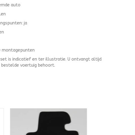
oemde auto
len
ingspunten: ja
en
le montagepunten
 is indicatief en ter illustratie. U ontvangt altijd
t bestelde voertuig behoort.