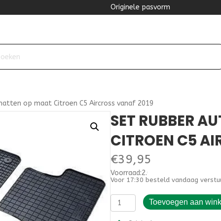
Originele pasvorm
matten op maat Citroen C5 Aircross vanaf 2019
SET RUBBER A
CITROEN C5 AI
€
39,95
Voorraad:2.000000
Voor 17:30 besteld vandaag verstu
Set
Toevoegen aan win
rubber
automatten