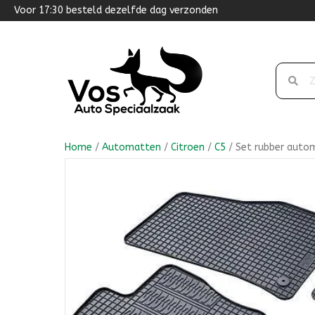
Voor 17:30 besteld dezelfde dag verzonden
Home
/
Automatten
/
Citroen
/
C5
/ Set rubber auto