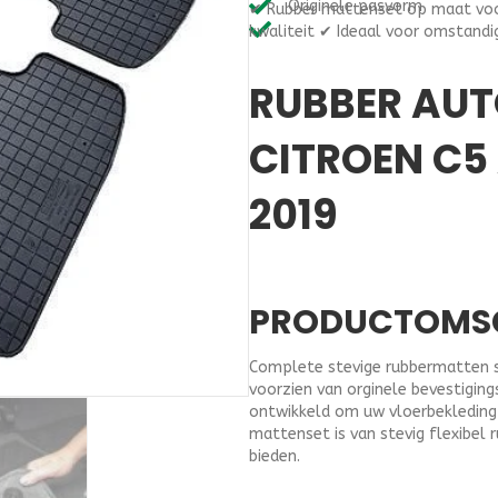
Originele pasvorm
✔ Rubber mattenset op maat voo
op
kwaliteit ✔ Ideaal voor omstandi
maat
Citroen
C5
RUBBER AU
Aircross
vanaf
CITROEN C5
2019
aantal
2019
PRODUCTOMS
Complete stevige rubbermatten s
voorzien van orginele bevestigin
ontwikkeld om uw vloerbekleding 
mattenset is van stevig flexibel 
bieden.