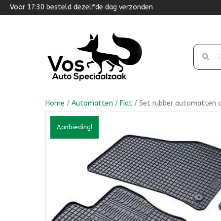
Voor 17:30 besteld dezelfde dag verzonden
Home
/
Automatten
/
Fiat
/ Set rubber automatten o
Aanbieding!