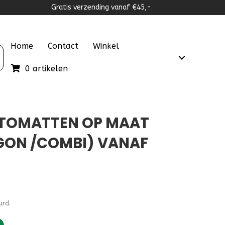
Gratis verzending vanaf €45,-
Home
Contact
Winkel
0 artikelen
UTOMATTEN OP MAAT
AGON /COMBI) VANAF
lijke
dige
urd.