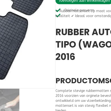
Toevoegen aan winkelwagen
rubber
€39,95.
€34
automatten
Originele pasvorm
✔ Rubber mattenset op maat voo
op
kwaliteit ✔ Ideaal voor omstandi
maat
Fiat
RUBBER AUT
Tipo
(Wagon
/Combi)
TIPO (WAGO
vanaf
2016
2016
aantal
PRODUCTOMS
Complete stevige rubbermatten s
2016 voorzien van orginele beves
ontwikkeld om uw vloerbekleding 
mattenset is van stevig flexibel 
bieden.