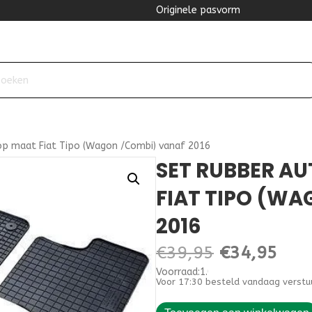
Originele pasvorm
p maat Fiat Tipo (Wagon /Combi) vanaf 2016
SET RUBBER A
FIAT TIPO (W
2016
Oorspronke
Hui
€
39,95
€
34,95
Voorraad:1.000000
prijs
prijs
Voor 17:30 besteld vandaag verstu
was:
is:
Set