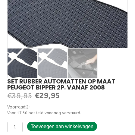
SET RUBBER AUTOMATTEN OP MAAT
PEUGEOT BIPPER 2P. VANAF 2008
Oorspronkelijke
Huidige
€
39,95
€
29,95
prijs
prijs
Voorraad:2.000000
Voor 17:30 besteld vandaag verstuurd.
was:
is:
Set
€39,95.
€29,95.
Toevoegen aan winkelwagen
rubber