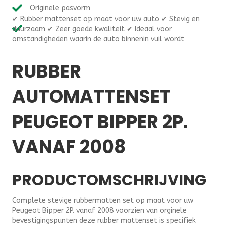
automatten
Originele pasvorm
op
✔ Rubber mattenset op maat voor uw auto ✔ Stevig en
maat
duurzaam ✔ Zeer goede kwaliteit ✔ Ideaal voor
Peugeot
omstandigheden waarin de auto binnenin vuil wordt
Bipper
2P.
vanaf
RUBBER
2008
aantal
AUTOMATTENSET
PEUGEOT BIPPER 2P.
VANAF 2008
PRODUCTOMSCHRIJVING
Complete stevige rubbermatten set op maat voor uw
Peugeot Bipper 2P. vanaf 2008 voorzien van orginele
bevestigingspunten deze rubber mattenset is specifiek