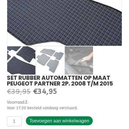
SET RUBBER AUTOMATTEN OP MAAT
PEUGEOT PARTNER 2P. 2008 T/M 2015
Oorspronkelijke
Huidige
€
39,95
€
34,95
prijs
prijs
Voorraad:2.000000
Voor 17:30 besteld vandaag verstuurd.
was:
is:
Set
€39,95.
€34,95.
Toevoegen aan winkelwagen
rubber