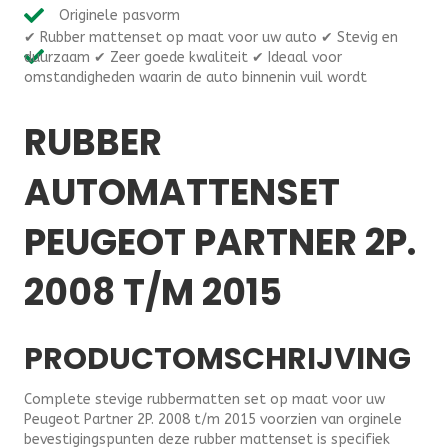
automatten
Originele pasvorm
op
✔ Rubber mattenset op maat voor uw auto ✔ Stevig en
maat
duurzaam ✔ Zeer goede kwaliteit ✔ Ideaal voor
Peugeot
omstandigheden waarin de auto binnenin vuil wordt
Partner
2P.
2008
RUBBER
t/m
2015
AUTOMATTENSET
aantal
PEUGEOT PARTNER 2P.
2008 T/M 2015
PRODUCTOMSCHRIJVING
Complete stevige rubbermatten set op maat voor uw
Peugeot Partner 2P. 2008 t/m 2015 voorzien van orginele
bevestigingspunten deze rubber mattenset is specifiek