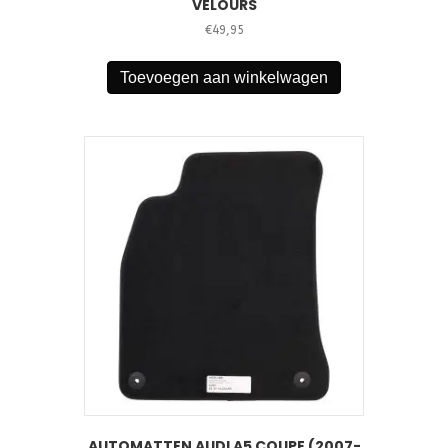
VELOURS
€
49,95
Toevoegen aan winkelwagen
AUTOMATTEN AUDI A5 COUPE (2007-