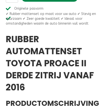
rubber
automatten
Originele pasvorm
op
✔ Rubber mattenset op maat voor uw auto ✔ Stevig en
maat
duurzaam ✔ Zeer goede kwaliteit ✔ Ideaal voor
Toyota
omstandigheden waarin de auto binnenin vuil wordt
Proace
II
derde
RUBBER
zitrij
vanaf
AUTOMATTENSET
2016
aantal
TOYOTA PROACE II
DERDE ZITRIJ VANAF
2016
PRODUCTOMSCHRIJVING