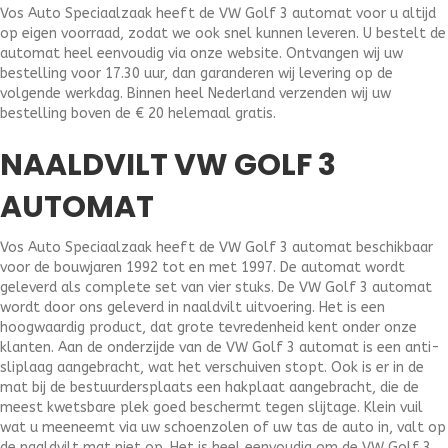
Vos Auto Speciaalzaak heeft de VW Golf 3 automat voor u altijd
op eigen voorraad, zodat we ook snel kunnen leveren. U bestelt de
automat heel eenvoudig via onze website. Ontvangen wij uw
bestelling voor 17.30 uur, dan garanderen wij levering op de
volgende werkdag. Binnen heel Nederland verzenden wij uw
bestelling boven de € 20 helemaal gratis.
NAALDVILT VW GOLF 3
AUTOMAT
Vos Auto Speciaalzaak heeft de VW Golf 3 automat beschikbaar
voor de bouwjaren 1992 tot en met 1997. De automat wordt
geleverd als complete set van vier stuks. De VW Golf 3 automat
wordt door ons geleverd in naaldvilt uitvoering. Het is een
hoogwaardig product, dat grote tevredenheid kent onder onze
klanten. Aan de onderzijde van de VW Golf 3 automat is een anti-
sliplaag aangebracht, wat het verschuiven stopt. Ook is er in de
mat bij de bestuurdersplaats een hakplaat aangebracht, die de
meest kwetsbare plek goed beschermt tegen slijtage. Klein vuil
wat u meeneemt via uw schoenzolen of uw tas de auto in, valt op
de naaldvilt mat niet op. Het is heel eenvoudig om de VW Golf 3