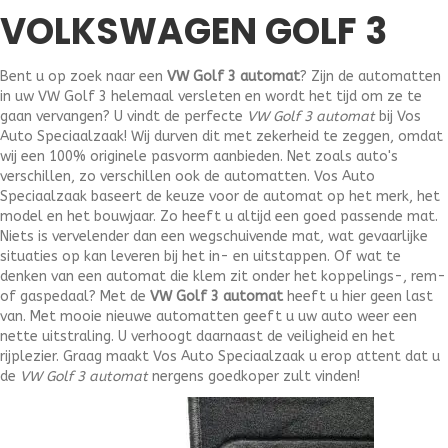
VOLKSWAGEN GOLF 3
Bent u op zoek naar een
VW Golf 3 automat
? Zijn de automatten
in uw VW Golf 3 helemaal versleten en wordt het tijd om ze te
gaan vervangen? U vindt de perfecte
VW Golf 3 automat
bij Vos
Auto Speciaalzaak! Wij durven dit met zekerheid te zeggen, omdat
wij een 100% originele pasvorm aanbieden. Net zoals auto's
verschillen, zo verschillen ook de automatten. Vos Auto
Speciaalzaak baseert de keuze voor de automat op het merk, het
model en het bouwjaar. Zo heeft u altijd een goed passende mat.
Niets is vervelender dan een wegschuivende mat, wat gevaarlijke
situaties op kan leveren bij het in- en uitstappen. Of wat te
denken van een automat die klem zit onder het koppelings-, rem-
of gaspedaal? Met de
VW Golf 3 automat
heeft u hier geen last
van. Met mooie nieuwe automatten geeft u uw auto weer een
nette uitstraling. U verhoogt daarnaast de veiligheid en het
rijplezier. Graag maakt Vos Auto Speciaalzaak u erop attent dat u
de
VW Golf 3 automat
nergens goedkoper zult vinden!