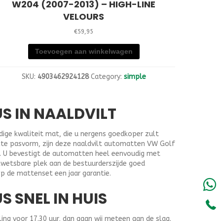
W204 (2007-2013) – HIGH-LINE
VELOURS
€
59,95
Toevoegen aan winkelwagen
SKU:
4903462924128
Category:
simple
S IN NAALDVILT
dige kwaliteit mat, die u nergens goedkoper zult
ecte pasvorm, zijn deze naaldvilt automatten VW Golf
n. U bevestigt de automatten heel eenvoudig met
kwetsbare plek aan de bestuurderszijde goed
p de mattenset een jaar garantie.
 SNEL IN HUIS
ng voor 17.30 uur, dan gaan wij meteen aan de slag.