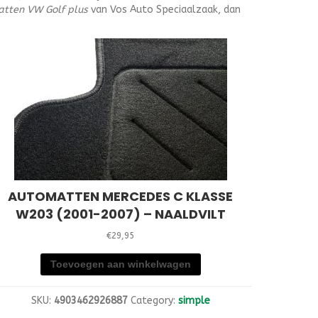
tten VW Golf plus
van Vos Auto Speciaalzaak, dan
AUTOMATTEN MERCEDES C KLASSE
W203 (2001-2007) – NAALDVILT
€
29,95
Toevoegen aan winkelwagen
SKU:
4903462926887
Category:
simple