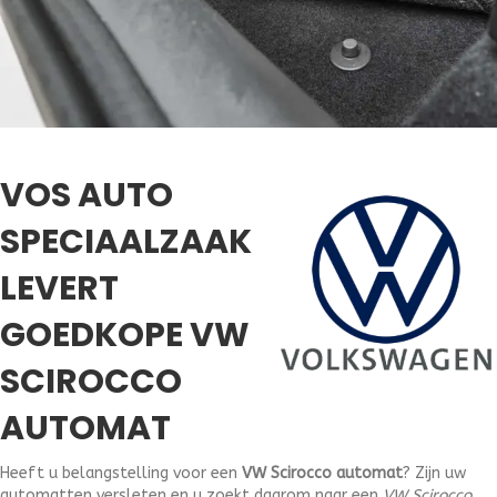
VOS AUTO
SPECIAALZAAK
LEVERT
GOEDKOPE VW
SCIROCCO
AUTOMAT
Heeft u belangstelling voor een
VW Scirocco automat
? Zijn uw
automatten versleten en u zoekt daarom naar een
VW Scirocco