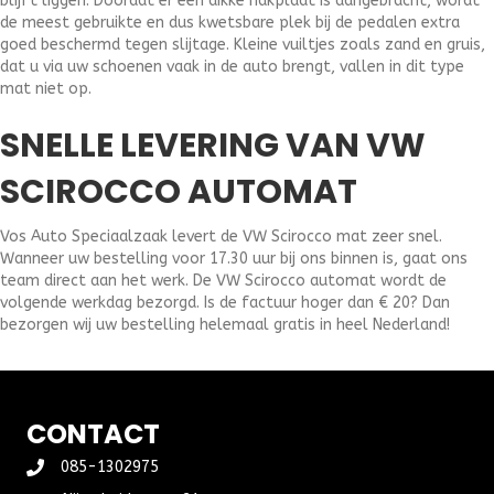
blijft liggen. Doordat er een dikke hakplaat is aangebracht, wordt
de meest gebruikte en dus kwetsbare plek bij de pedalen extra
goed beschermd tegen slijtage. Kleine vuiltjes zoals zand en gruis,
dat u via uw schoenen vaak in de auto brengt, vallen in dit type
mat niet op.
SNELLE LEVERING VAN VW
SCIROCCO AUTOMAT
Vos Auto Speciaalzaak levert de VW Scirocco mat zeer snel.
Wanneer uw bestelling voor 17.30 uur bij ons binnen is, gaat ons
team direct aan het werk. De VW Scirocco automat wordt de
volgende werkdag bezorgd. Is de factuur hoger dan € 20? Dan
bezorgen wij uw bestelling helemaal gratis in heel Nederland!
CONTACT
085-1302975