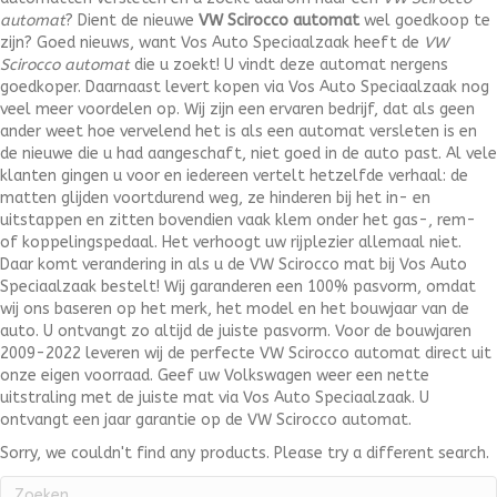
automat
? Dient de nieuwe
VW Scirocco automat
wel goedkoop te
zijn? Goed nieuws, want Vos Auto Speciaalzaak heeft de
VW
Scirocco automat
die u zoekt! U vindt deze automat nergens
goedkoper. Daarnaast levert kopen via Vos Auto Speciaalzaak nog
veel meer voordelen op. Wij zijn een ervaren bedrijf, dat als geen
ander weet hoe vervelend het is als een automat versleten is en
de nieuwe die u had aangeschaft, niet goed in de auto past. Al vele
klanten gingen u voor en iedereen vertelt hetzelfde verhaal: de
matten glijden voortdurend weg, ze hinderen bij het in- en
uitstappen en zitten bovendien vaak klem onder het gas-, rem-
of koppelingspedaal. Het verhoogt uw rijplezier allemaal niet.
Daar komt verandering in als u de VW Scirocco mat bij Vos Auto
Speciaalzaak bestelt! Wij garanderen een 100% pasvorm, omdat
wij ons baseren op het merk, het model en het bouwjaar van de
auto. U ontvangt zo altijd de juiste pasvorm. Voor de bouwjaren
2009-2022 leveren wij de perfecte VW Scirocco automat direct uit
onze eigen voorraad. Geef uw Volkswagen weer een nette
uitstraling met de juiste mat via Vos Auto Speciaalzaak. U
ontvangt een jaar garantie op de VW Scirocco automat.
Sorry, we couldn't find any products. Please try a different search.