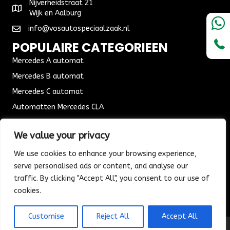
Nijverheidstraat 21
Wijk en Aalburg
info@vosautospeciaalzaak.nl
POPULAIRE CATEGORIEEN
Mercedes A automat
Mercedes B automat
Mercedes C automat
Automatten Mercedes CLA
Automat Seat Leon
We value your privacy
ALGEMENE VOORWAARDEN
We use cookies to enhance your browsing experience,
Algemene voorwaarden
serve personalised ads or content, and analyse our
Verzending & Bezorging
traffic. By clicking "Accept All", you consent to our use of
Retouren & Ruilen
cookies.
Customise
Reject All
Accept All
© 2026 Vos Autospeciaalzaak. All Rights Reserved.