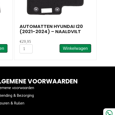
AUTOMATTEN HYUNDAI I20
(2021-2024) – NAALDVILT
€
29,95
Automatten
en
Winkelwagen
Hyundai
I20
(2021-
2024)
-
Naaldvilt
LGEMENE VOORWAARDEN
aantal
emene voorwaarden
zending & Bezorging
ouren & Ruilen