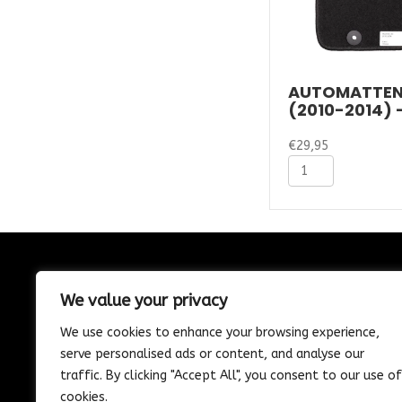
AUTOMATTEN 
(2010-2014) 
€
29,95
Automatten
Hyundai
I20
(2010-
2014)
-
Naaldvilt
CONTACT
aantal
We value your privacy
085-1302975
We use cookies to enhance your browsing experience,
Nijverheidstraat 21
serve personalised ads or content, and analyse our
Wijk en Aalburg
traffic. By clicking "Accept All", you consent to our use of
info@vosautospeciaalzaak.nl
cookies.