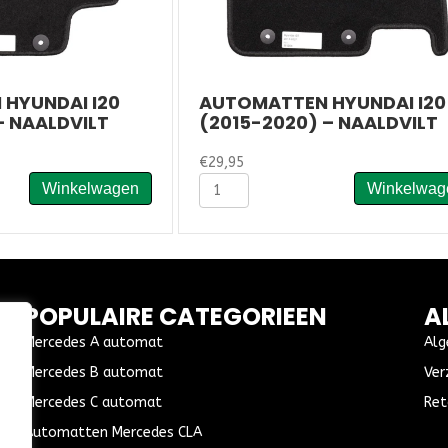
HYUNDAI I20
AUTOMATTEN HYUNDAI I20
– NAALDVILT
(2015-2020) – NAALDVILT
€
29,95
Automatten
Winkelwagen
Winkelwag
Hyundai
I20
(2015-
2020)
-
Naaldvilt
POPULAIRE CATEGORIEEN
A
aantal
Mercedes A automat
Alg
Mercedes B automat
Ver
Mercedes C automat
Ret
Automatten Mercedes CLA