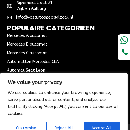
Nijverheidstraat 21
Wijk en Aalburg
info@vosautospeciaalzaak.nl
POPULAIRE CATEGORIEEN
Mercedes A automat
Mercedes B automat
Mercedes C automat
Automatten Mercedes CLA
Automat Seat Leon
ALGEMENE VOORWAARDEN
We value your privacy
Algemene voorwaarden
We use cookies to enhance your browsing experience,
Verzending & Bezorging
serve personalised ads or content, and analyse our
Retouren & Ruilen
traffic. By clicking "Accept All", you consent to our use of
cookies.
Customise
Reject All
Accept All