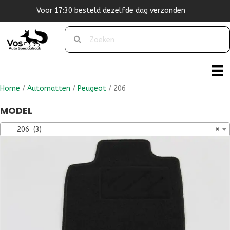
zonden
Originele pasvorm
Home
/
Automatten
/
Peugeot
/ 206
MODEL
206 (3)
×