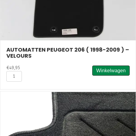
AUTOMATTEN PEUGEOT 206 ( 1998-2009 ) –
VELOURS
€
49,95
Winkelwagen
Automatten
Peugeot
206
(
1998-
2009
)
-
Velours
aantal