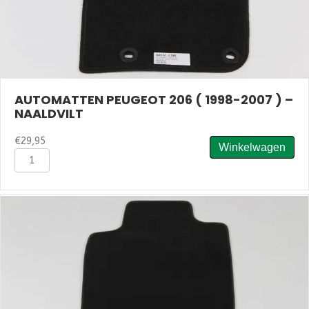
AUTOMATTEN PEUGEOT 206 ( 1998-2007 ) –
NAALDVILT
€
29,95
Winkelwagen
Automatten
Peugeot
206
(
1998-
2007
)
-
Naaldvilt
aantal