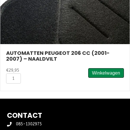
AUTOMATTEN PEUGEOT 206 CC (2001-
2007) – NAALDVILT
€
29,95
Winkelwagen
Automatten
Peugeot
206
CC
(2001-
2007)
-
CONTACT
Naaldvilt
aantal
085-1302975