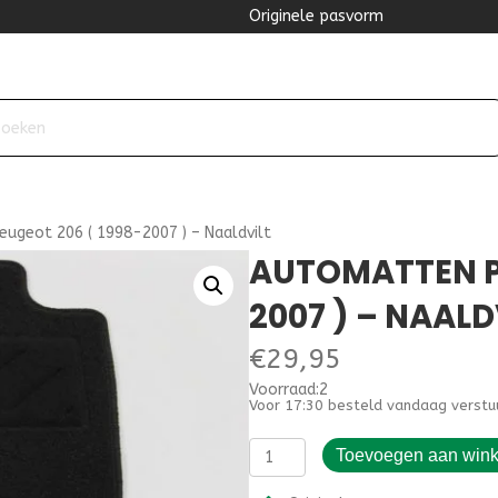
Originele pasvorm
ugeot 206 ( 1998-2007 ) – Naaldvilt
AUTOMATTEN P
2007 ) – NAALD
€
29,95
Voorraad:2
Voor 17:30 besteld vandaag verstu
Automatten
Toevoegen aan win
Peugeot
206