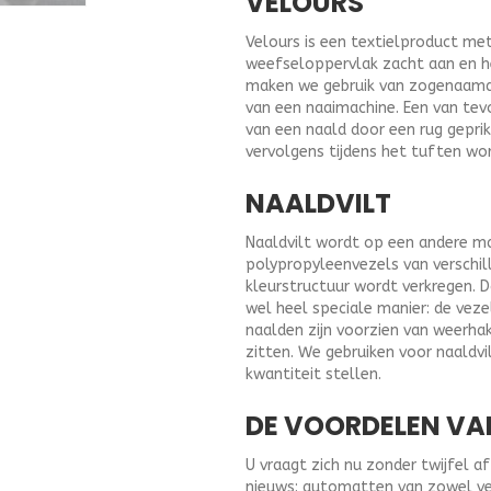
VELOURS
Velours is een textielproduct me
weefseloppervlak zacht aan en 
maken we gebruik van zogenaamd t
van een naaimachine. Een van tev
van een naald door een rug geprik
vervolgens tijdens het tuften wo
NAALDVILT
Naaldvilt wordt op een andere ma
polypropyleenvezels van verschil
kleurstructuur wordt verkregen. 
wel heel speciale manier: de vez
naalden zijn voorzien van weerha
zitten. We gebruiken voor naald
kwantiteit stellen.
DE VOORDELEN VA
U vraagt zich nu zonder twijfel 
nieuws: automatten van zowel velo