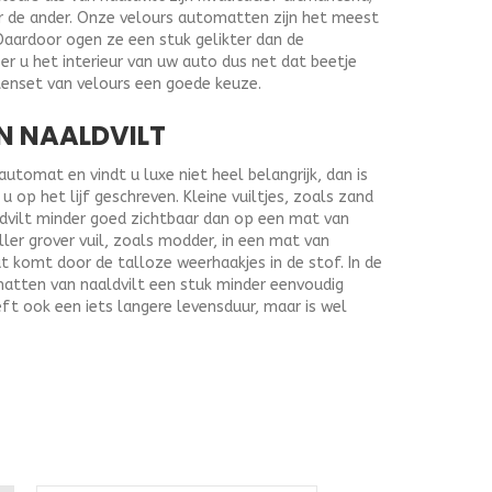
r de ander. Onze velours automatten zijn het meest
Daardoor ogen ze een stuk gelikter dan de
r u het interieur van uw auto dus net dat beetje
tenset van velours een goede keuze.
N NAALDVILT
tomat en vindt u luxe niet heel belangrijk, dan is
 op het lijf geschreven. Kleine vuiltjes, zoals zand
ldvilt minder goed zichtbaar dan op een mat van
ller grover vuil, zoals modder, in een mat van
at komt door de talloze weerhaakjes in de stof. In de
matten van naaldvilt een stuk minder eenvoudig
ft ook een iets langere levensduur, maar is wel