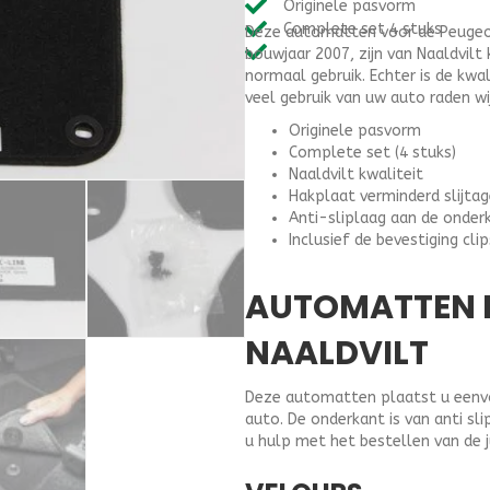
Originele pasvorm
(
Complete set 4 stuks
Deze automatten voor de Peugeot
1998-
bouwjaar 2007, zijn van Naaldvilt 
2007
normaal gebruik. Echter is de kwa
)
veel gebruik van uw auto raden wi
-
Naaldvilt
Originele pasvorm
aantal
Complete set (4 stuks)
Naaldvilt kwaliteit
Hakplaat verminderd slijta
Anti-sliplaag aan de onder
Inclusief de bevestiging clips
AUTOMATTEN 
NAALDVILT
Deze automatten plaatst u eenvou
auto. De onderkant is van anti s
u hulp met het bestellen van de 