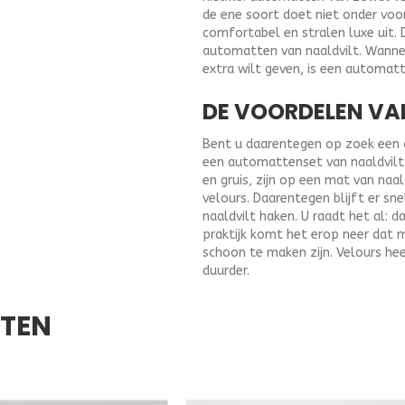
de ene soort doet niet onder voo
comfortabel en stralen luxe uit. 
automatten van naaldvilt. Wannee
extra wilt geven, is een automat
DE VOORDELEN VA
Bent u daarentegen op zoek een au
een automattenset van naaldvilt u
en gruis, zijn op een mat van naa
velours. Daarentegen blijft er sne
naaldvilt haken. U raadt het al: d
praktijk komt het erop neer dat 
schoon te maken zijn. Velours hee
duurder.
CTEN