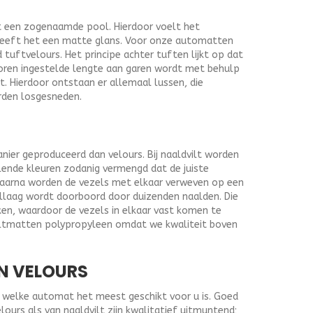
t een zogenaamde pool. Hierdoor voelt het
heeft het een matte glans. Voor onze automatten
uftvelours. Het principe achter tuften lijkt op dat
oren ingestelde lengte aan garen wordt met behulp
t. Hierdoor ontstaan er allemaal lussen, die
rden losgesneden.
nier geproduceerd dan velours. Bij naaldvilt worden
lende kleuren zodanig vermengd dat de juiste
Daarna worden de vezels met elkaar verweven op een
ellaag wordt doorboord door duizenden naalden. Die
ken, waardoor de vezels in elkaar vast komen te
viltmatten polypropyleen omdat we kwaliteit boven
N VELOURS
af welke automat het meest geschikt voor u is. Goed
urs als van naaldvilt zijn kwalitatief uitmuntend;