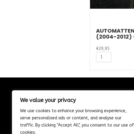
AUTOMATTEN
(2004-2012) 
€
29,95
Automatten
Volvo
V50
(2004-
2012)
-
Naaldvilt
CONTACT
aantal
We value your privacy
085-1302975
We use cookies to enhance your browsing experience,
Nijverheidstraat 21
serve personalised ads or content, and analyse our
Wijk en Aalburg
traffic. By clicking "Accept All", you consent to our use of
info@vosautospeciaalzaak.nl
cookies.