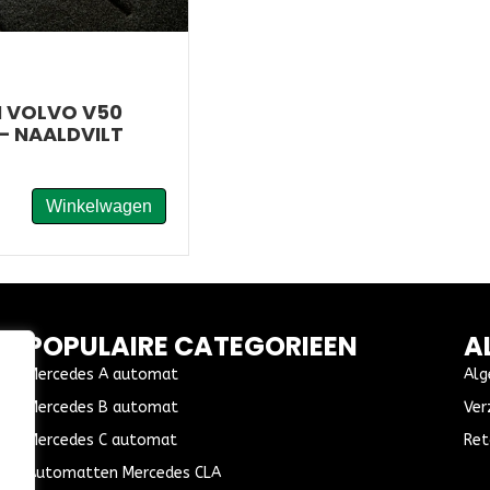
 VOLVO V50
– NAALDVILT
Winkelwagen
POPULAIRE CATEGORIEEN
A
Mercedes A automat
Alg
Mercedes B automat
Ver
Mercedes C automat
Ret
Automatten Mercedes CLA