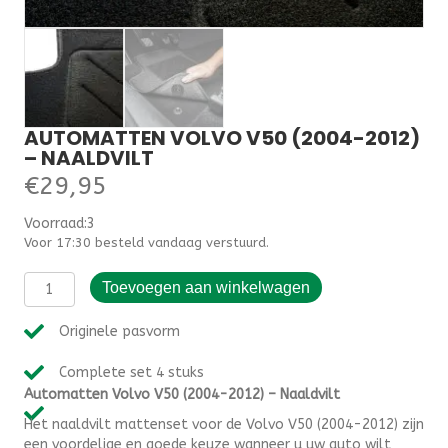
AUTOMATTEN VOLVO V50 (2004-2012)
– NAALDVILT
€
29,95
Voorraad:3
Voor 17:30 besteld vandaag verstuurd.
Automatten
Toevoegen aan winkelwagen
Volvo
V50
Originele pasvorm
(2004-
2012)
Complete set 4 stuks
-
Automatten Volvo V50 (2004-2012) – Naaldvilt
Naaldvilt
aantal
Het naaldvilt mattenset voor de Volvo V50 (2004-2012) zijn
een voordelige en goede keuze wanneer u uw auto wilt