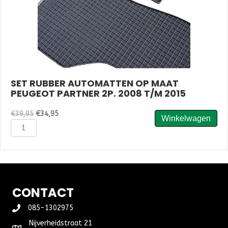
SET RUBBER AUTOMATTEN OP MAAT
PEUGEOT PARTNER 2P. 2008 T/M 2015
Oorspronkelijke
Huidige
€
39,95
€
34,95
Winkelwagen
Set
prijs
prijs
rubber
was:
is:
automatten
€39,95.
€34,95.
op
maat
Peugeot
Partner
CONTACT
2P.
2008
085-1302975
t/m
Nijverheidstraat 21
2015