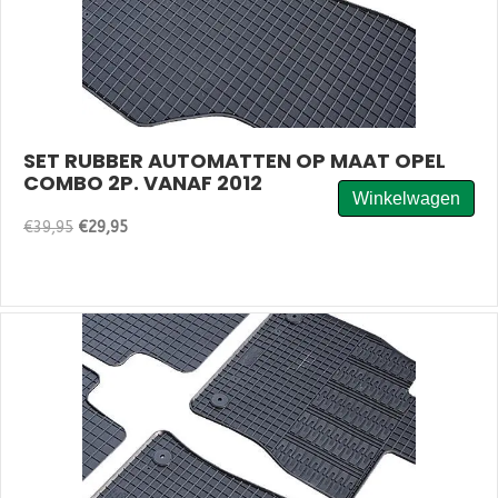
SET RUBBER AUTOMATTEN OP MAAT OPEL
COMBO 2P. VANAF 2012
Winkelwagen
Oorspronkelijke
Huidige
€
39,95
€
29,95
Set
prijs
prijs
rubber
was:
is:
automatten
€39,95.
€29,95.
op
maat
Opel
Combo
2P.
vanaf
2012
aantal