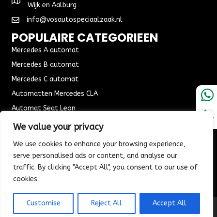
Wijk en Aalburg
aantal
info@vosautospeciaalzaak.nl
POPULAIRE CATEGORIEEN
Mercedes A automat
Mercedes B automat
Mercedes C automat
Automatten Mercedes CLA
Automat Seat Leon
ALGEMENE VOORWAARDEN
We value your privacy
Algemene voorwaarden
We use cookies to enhance your browsing experience,
Verzending & Bezorging
serve personalised ads or content, and analyse our
traffic. By clicking "Accept All", you consent to our use of
Retouren & Ruilen
cookies.
Customise
Reject All
Accept All
© 2026 Vos Autospeciaalzaak. All Rights Reserved.