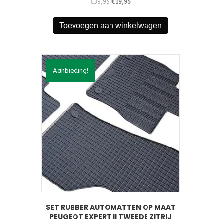
Oorspronkelijke
Huidige
€
39,95
€
19,95
prijs
prijs
was:
is:
Toevoegen aan winkelwagen
€39,95.
€19,95.
Aanbieding!
SET RUBBER AUTOMATTEN OP MAAT
PEUGEOT EXPERT II TWEEDE ZITRIJ