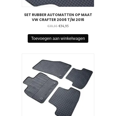
SET RUBBER AUTOMATTEN OP MAAT
VW CRAFTER 2006 T/M 2016
Oorspronkelijke
Huidige
€
39,95
€
34,95
prijs
prijs
was:
is:
Toevoegen aan winkelwagen
€39,95.
€34,95.