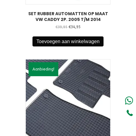
SET RUBBER AUTOMATTEN OP MAAT
VW CADDY 2P. 2005 T/M 2014
Oorspronkelijke
Huidige
€
39,95
€
34,95
prijs
prijs
was:
is:
Toevoegen aan winkelwagen
€39,95.
€34,95.
Aanbieding!