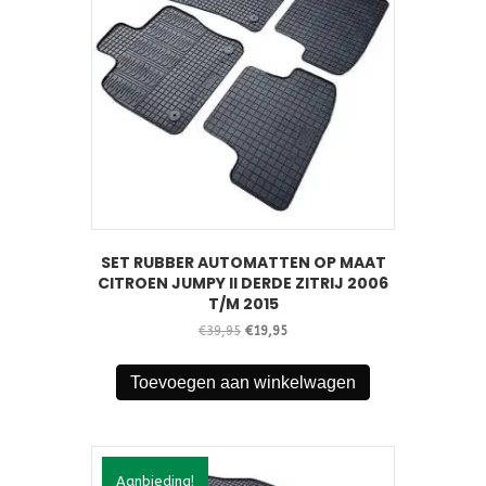
SET RUBBER AUTOMATTEN OP MAAT
CITROEN JUMPY II DERDE ZITRIJ 2006
T/M 2015
Oorspronkelijke
Huidige
€
39,95
€
19,95
prijs
prijs
was:
is:
Toevoegen aan winkelwagen
€39,95.
€19,95.
Aanbieding!