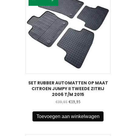
SET RUBBER AUTOMATTEN OP MAAT
CITROEN JUMPY II TWEEDE ZITRIJ
2006 T/M 2015
Oorspronkelijke
Huidige
€
39,95
€
19,95
prijs
prijs
was:
is:
Toevoegen aan winkelwagen
€39,95.
€19,95.