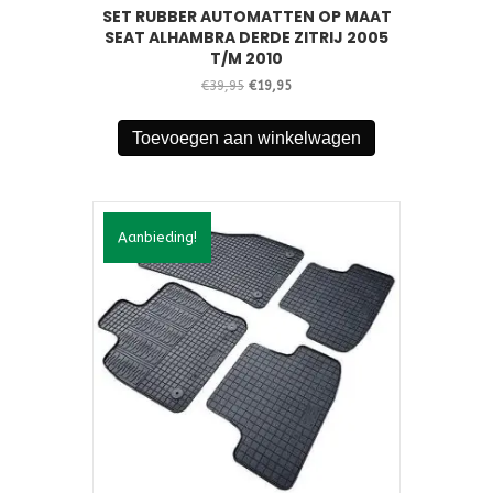
SET RUBBER AUTOMATTEN OP MAAT
SEAT ALHAMBRA DERDE ZITRIJ 2005
T/M 2010
Oorspronkelijke
Huidige
€
39,95
€
19,95
prijs
prijs
was:
is:
Toevoegen aan winkelwagen
€39,95.
€19,95.
Aanbieding!