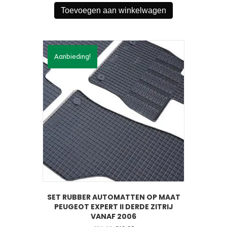
was:
is:
Toevoegen aan winkelwagen
€39,95.
€34,95.
Aanbieding!
SET RUBBER AUTOMATTEN OP MAAT
PEUGEOT EXPERT II DERDE ZITRIJ
VANAF 2006