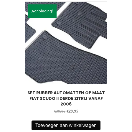
Aanbieding!
SET RUBBER AUTOMATTEN OP MAAT
FIAT SCUDO II DERDE ZITRIJ VANAF
2006
Oorspronkelijke
Huidige
€
39,95
€
29,95
prijs
prijs
was:
is:
Toevoegen aan winkelwagen
€39,95.
€29,95.