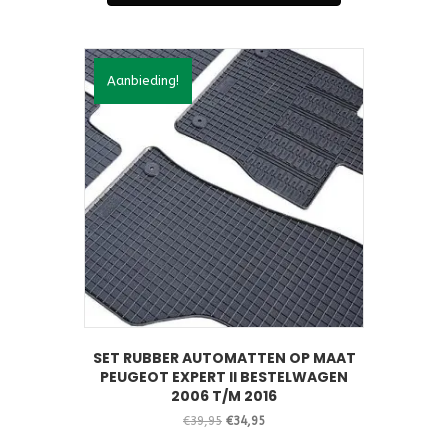
Aanbieding!
SET RUBBER AUTOMATTEN OP MAAT
PEUGEOT EXPERT II BESTELWAGEN
2006 T/M 2016
Oorspronkelijke
Huidige
€
39,95
€
34,95
prijs
prijs