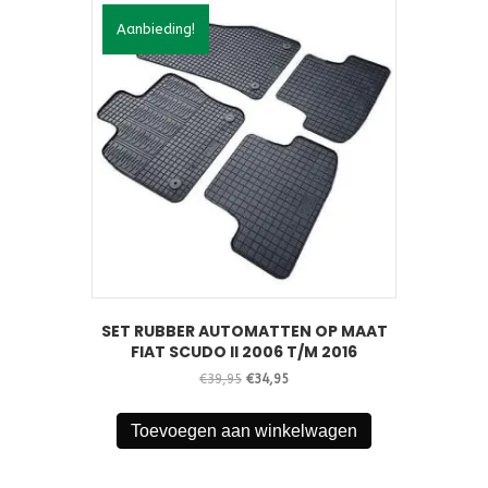
Aanbieding!
SET RUBBER AUTOMATTEN OP MAAT
FIAT SCUDO II 2006 T/M 2016
Oorspronkelijke
Huidige
€
39,95
€
34,95
prijs
prijs
was:
is:
Toevoegen aan winkelwagen
€39,95.
€34,95.