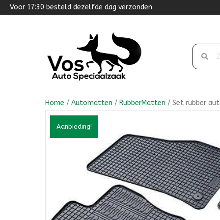
Voor 17:30 besteld dezelfde dag verzonden
Home
/
Automatten
/
RubberMatten
/ Set rubber aut
Aanbieding!