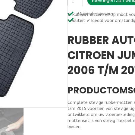
Toevoegen aan win
rubber
€39,95.
€19
automatten
Originele pasvorm
✔ Rubber mattenset op maat voo
op
kwaliteit ✔ Ideaal voor omstandi
maat
Citroen
Jumpy
RUBBER AU
II
derde
CITROEN JUM
zitrij
2006
t/m
2006 T/M 20
2015
aantal
PRODUCTOMS
Complete stevige rubbermatten se
t/m 2015 voorzien van stevige lig
ontwikkeld om uw vloerbekleding 
mattenset is van stevig flexibel 
bieden.