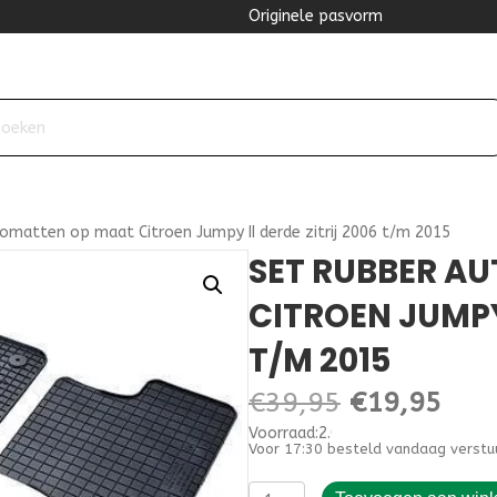
Originele pasvorm
omatten op maat Citroen Jumpy II derde zitrij 2006 t/m 2015
SET RUBBER A
CITROEN JUMPY 
T/M 2015
Oorspronke
Hui
€
39,95
€
19,95
Voorraad:2.000000
prijs
prijs
Voor 17:30 besteld vandaag verstu
was:
is:
Set