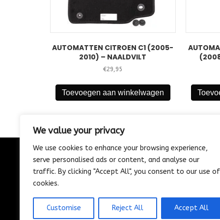
AUTOMATTEN CITROEN C1 (2005-
AUTOMA
2010) – NAALDVILT
(2008
€
29,95
Toevoegen aan winkelwagen
Toevo
We value your privacy
We use cookies to enhance your browsing experience,
serve personalised ads or content, and analyse our
CONTACT
traffic. By clicking "Accept All", you consent to our use of
085-1302975
cookies.
Nijverheidstraat 21
Wijk en Aalburg
Customise
Reject All
Accept All
info@vosautospeciaalzaak.nl