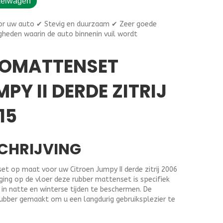
kelwagen
,95.
r uw auto ✔ Stevig en duurzaam ✔ Zeer goede
gheden waarin de auto binnenin vuil wordt
TOMATTENSET
PY II DERDE ZITRIJ
15
CHRIJVING
t op maat voor uw Citroen Jumpy II derde zitrij 2006
ging op de vloer deze rubber mattenset is specifiek
in natte en winterse tijden te beschermen. De
rubber gemaakt om u een langdurig gebruiksplezier te