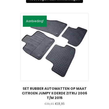
Aanbieding!
SET RUBBER AUTOMATTEN OP MAAT
CITROEN JUMPY II DERDE ZITRIJ 2006
T/M 2015
Oorspronkelijke
Huidige
€
39,95
€
19,95
prijs
prijs