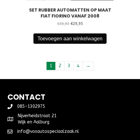
SET RUBBER AUTOMATTEN OP MAAT
FIAT FIORINO VANAF 2008
Oorspronkelijke
Huidige
€
39,95
€
29,95
prijs
prijs
was:
is:
Toevoegen aan winkelwagen
€39,95.
€29,95.
1
2
3
4
→
CONTACT
085-1302975
Nijverheidstraat 21
Wijk en Aalburg
info@vosautospeciaalzaak.nl