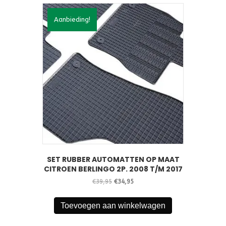
Aanbieding!
SET RUBBER AUTOMATTEN OP MAAT
CITROEN BERLINGO 2P. 2008 T/M 2017
Oorspronkelijke
Huidige
€
39,95
€
34,95
prijs
prijs
was:
is:
Toevoegen aan winkelwagen
€39,95.
€34,95.