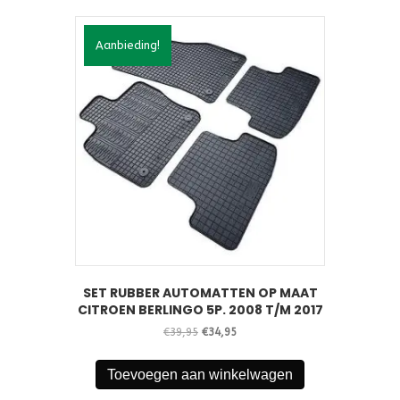
Aanbieding!
SET RUBBER AUTOMATTEN OP MAAT
CITROEN BERLINGO 5P. 2008 T/M 2017
Oorspronkelijke
Huidige
€
39,95
€
34,95
prijs
prijs
was:
is:
Toevoegen aan winkelwagen
€39,95.
€34,95.