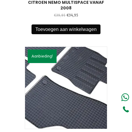
CITROEN NEMO MULTISPACE VANAF
2008
Oorspronkelijke
Huidige
€
39,95
€
34,95
prijs
prijs
was:
is:
Toevoegen aan winkelwagen
€39,95.
€34,95.
Aanbieding!