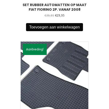
SET RUBBER AUTOMATTEN OP MAAT
FIAT FIORINO 2P. VANAF 2008
Oorspronkelijke
Huidige
€
39,95
€
29,95
prijs
prijs
was:
is:
Toevoegen aan winkelwagen
€39,95.
€29,95.
Aanbieding!