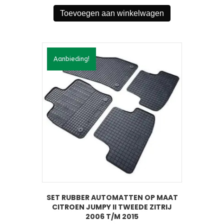
was:
is:
Toevoegen aan winkelwagen
€39,95.
€19,95.
Aanbieding!
SET RUBBER AUTOMATTEN OP MAAT
CITROEN JUMPY II TWEEDE ZITRIJ
2006 T/M 2015