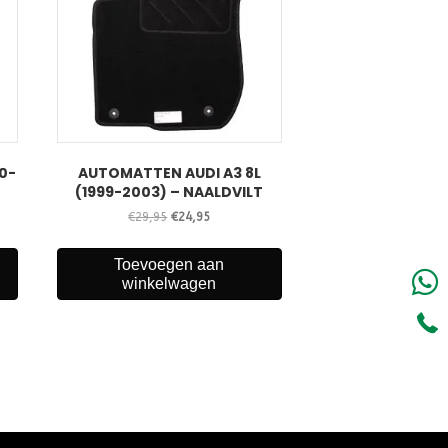
0-
AUTOMATTEN AUDI A3 8L
(1999-2003) – NAALDVILT
Oorspronkelijke
Huidige
€
29,95
€
24,95
prijs
prijs
was:
is:
Toevoegen aan
€29,95.
€24,95.
winkelwagen