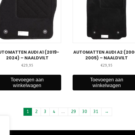
UTOMATTEN AUDI A1 (2019-
AUTOMATTEN AUDI A2 (200
2024) – NAALDVILT
2005) – NAALDVILT
€
29,95
€
29,95
Toevoegen aan
Toevoegen aan
winkelwagen
winkelwagen
1
2
3
4
…
29
30
31
→