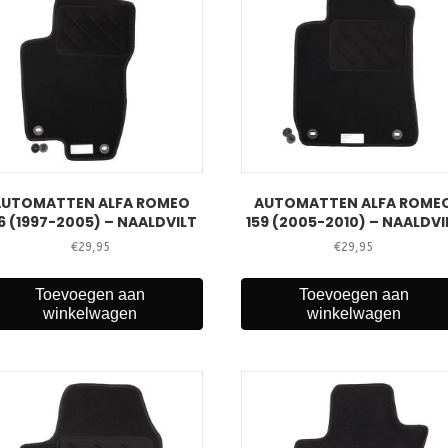
AUTOMATTEN ALFA ROMEO
AUTOMATTEN ALFA ROME
6 (1997-2005) – NAALDVILT
159 (2005-2010) – NAALDVI
€
29,95
€
29,95
Toevoegen aan
Toevoegen aan
winkelwagen
winkelwagen