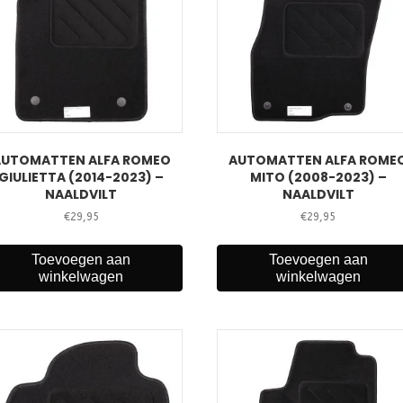
AUTOMATTEN ALFA ROMEO
AUTOMATTEN ALFA ROME
GIULIETTA (2014-2023) –
MITO (2008-2023) –
NAALDVILT
NAALDVILT
€
29,95
€
29,95
Toevoegen aan
Toevoegen aan
winkelwagen
winkelwagen