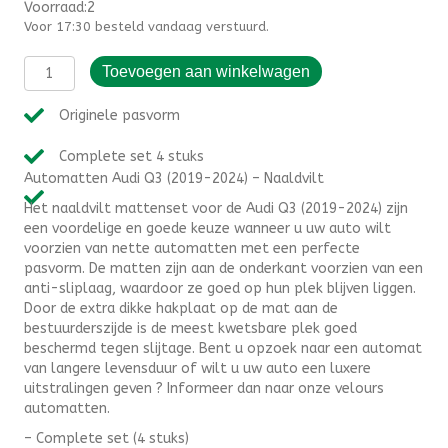
Voorraad:2
Voor 17:30 besteld vandaag verstuurd.
Automatten
Toevoegen aan winkelwagen
Audi
Q3
Originele pasvorm
(2019-
2024)
Complete set 4 stuks
-
Automatten Audi Q3 (2019-2024) – Naaldvilt
Naaldvilt
aantal
Het naaldvilt mattenset voor de Audi Q3 (2019-2024) zijn
een voordelige en goede keuze wanneer u uw auto wilt
voorzien van nette automatten met een perfecte
pasvorm. De matten zijn aan de onderkant voorzien van een
anti-sliplaag, waardoor ze goed op hun plek blijven liggen.
Door de extra dikke hakplaat op de mat aan de
bestuurderszijde is de meest kwetsbare plek goed
beschermd tegen slijtage. Bent u opzoek naar een automat
van langere levensduur of wilt u uw auto een luxere
uitstralingen geven ? Informeer dan naar onze velours
automatten.
– Complete set (4 stuks)