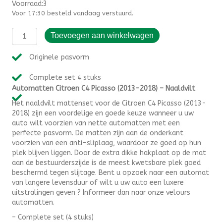
Voorraad:3
Voor 17:30 besteld vandaag verstuurd.
Automatten
Toevoegen aan winkelwagen
Citroen
C4
Originele pasvorm
Picasso
(2013-
Complete set 4 stuks
2018)
Automatten Citroen C4 Picasso (2013-2018) – Naaldvilt
-
Naaldvilt
Het naaldvilt mattenset voor de Citroen C4 Picasso (2013-
aantal
2018) zijn een voordelige en goede keuze wanneer u uw
auto wilt voorzien van nette automatten met een
perfecte pasvorm. De matten zijn aan de onderkant
voorzien van een anti-sliplaag, waardoor ze goed op hun
plek blijven liggen. Door de extra dikke hakplaat op de mat
aan de bestuurderszijde is de meest kwetsbare plek goed
beschermd tegen slijtage. Bent u opzoek naar een automat
van langere levensduur of wilt u uw auto een luxere
uitstralingen geven ? Informeer dan naar onze velours
automatten.
– Complete set (4 stuks)