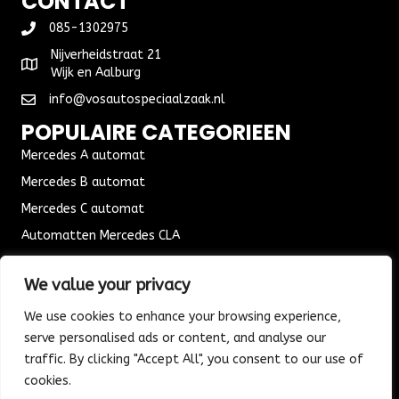
CONTACT
085-1302975
Nijverheidstraat 21
Wijk en Aalburg
info@vosautospeciaalzaak.nl
POPULAIRE CATEGORIEEN
Mercedes A automat
Mercedes B automat
Mercedes C automat
Automatten Mercedes CLA
Automat Seat Leon
We value your privacy
ALGEMENE VOORWAARDEN
We use cookies to enhance your browsing experience,
Algemene voorwaarden
serve personalised ads or content, and analyse our
Verzending & Bezorging
traffic. By clicking "Accept All", you consent to our use of
Retouren & Ruilen
cookies.