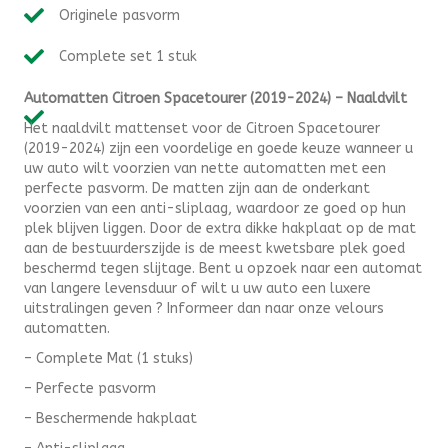
Spacetourer
Originele pasvorm
(2019-
2024)
Complete set 1 stuk
-
Naaldvilt
Automatten Citroen Spacetourer (2019-2024) – Naaldvilt
aantal
Het naaldvilt mattenset voor de Citroen Spacetourer
(2019-2024) zijn een voordelige en goede keuze wanneer u
uw auto wilt voorzien van nette automatten met een
perfecte pasvorm. De matten zijn aan de onderkant
voorzien van een anti-sliplaag, waardoor ze goed op hun
plek blijven liggen. Door de extra dikke hakplaat op de mat
aan de bestuurderszijde is de meest kwetsbare plek goed
beschermd tegen slijtage. Bent u opzoek naar een automat
van langere levensduur of wilt u uw auto een luxere
uitstralingen geven ? Informeer dan naar onze velours
automatten.
– Complete Mat (1 stuks)
– Perfecte pasvorm
– Beschermende hakplaat