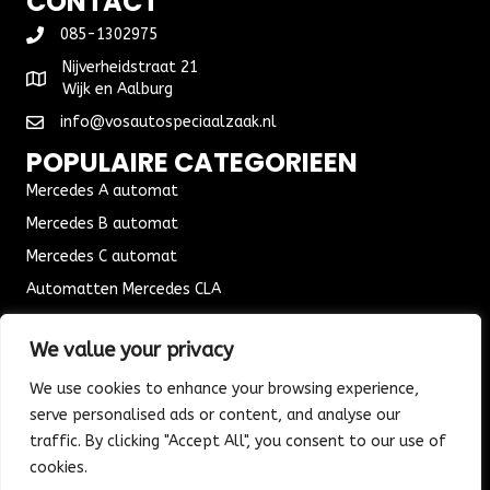
CONTACT
085-1302975
Nijverheidstraat 21
Wijk en Aalburg
info@vosautospeciaalzaak.nl
POPULAIRE CATEGORIEEN
Mercedes A automat
Mercedes B automat
Mercedes C automat
Automatten Mercedes CLA
Automat Seat Leon
We value your privacy
ALGEMENE VOORWAARDEN
We use cookies to enhance your browsing experience,
Algemene voorwaarden
serve personalised ads or content, and analyse our
Verzending & Bezorging
traffic. By clicking "Accept All", you consent to our use of
Retouren & Ruilen
cookies.