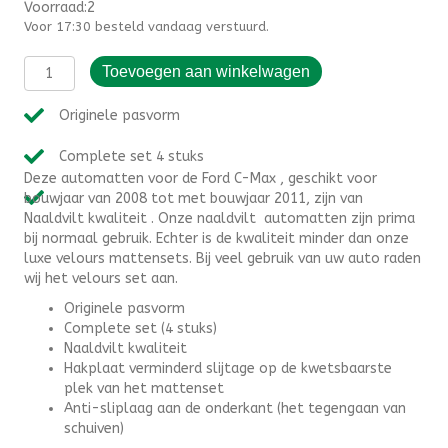
Voorraad:2
Voor 17:30 besteld vandaag verstuurd.
Automatten
Toevoegen aan winkelwagen
Ford
C-
Originele pasvorm
Max
(2007-
Complete set 4 stuks
2011)
Deze automatten voor de Ford C-Max , geschikt voor
-
bouwjaar van 2008 tot met bouwjaar 2011, zijn van
Naaldvilt
Naaldvilt kwaliteit . Onze naaldvilt automatten zijn prima
aantal
bij normaal gebruik. Echter is de kwaliteit minder dan onze
luxe velours mattensets. Bij veel gebruik van uw auto raden
wij het velours set aan.
Originele pasvorm
Complete set (4 stuks)
Naaldvilt kwaliteit
Hakplaat verminderd slijtage op de kwetsbaarste
plek van het mattenset
Anti-sliplaag aan de onderkant (het tegengaan van
schuiven)