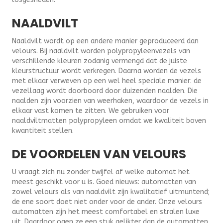
NAALDVILT
Naaldvilt wordt op een andere manier geproduceerd dan
velours. Bij naaldvilt worden polypropyleenvezels van
verschillende kleuren zodanig vermengd dat de juiste
kleurstructuur wordt verkregen. Daarna worden de vezels
met elkaar verweven op een wel heel speciale manier: de
vezellaag wordt doorboord door duizenden naalden. Die
naalden zijn voorzien van weerhaken, waardoor de vezels in
elkaar vast komen te zitten. We gebruiken voor
naaldviltmatten polypropyleen omdat we kwaliteit boven
kwantiteit stellen.
DE VOORDELEN VAN VELOURS
U vraagt zich nu zonder twijfel af welke automat het
meest geschikt voor u is. Goed nieuws: automatten van
zowel velours als van naaldvilt zijn kwalitatief uitmuntend;
de ene soort doet niet onder voor de ander. Onze velours
automatten zijn het meest comfortabel en stralen luxe
uit. Daardoor ogen ze een stuk gelikter dan de automatten