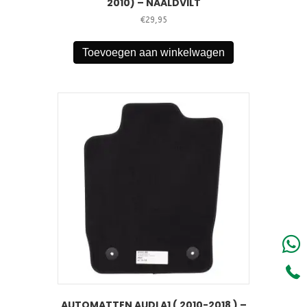
2010) – NAALDVILT
€
29,95
Toevoegen aan winkelwagen
AUTOMATTEN AUDI A1 ( 2010-2018 ) –