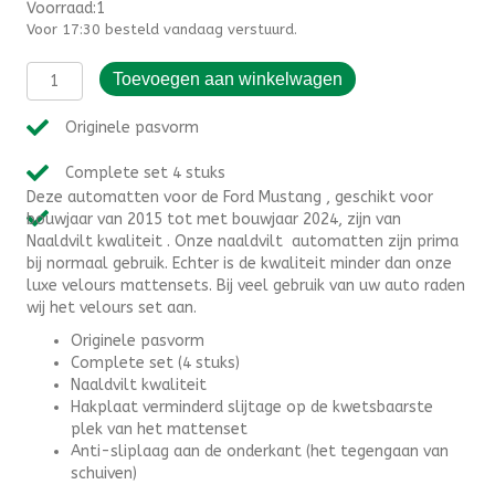
Voorraad:1
Voor 17:30 besteld vandaag verstuurd.
Automatten
Toevoegen aan winkelwagen
Ford
Mustang
Originele pasvorm
(2015-
2024)
Complete set 4 stuks
-
Deze automatten voor de Ford Mustang , geschikt voor
Naaldvilt
bouwjaar van 2015 tot met bouwjaar 2024, zijn van
aantal
Naaldvilt kwaliteit . Onze naaldvilt automatten zijn prima
bij normaal gebruik. Echter is de kwaliteit minder dan onze
luxe velours mattensets. Bij veel gebruik van uw auto raden
wij het velours set aan.
Originele pasvorm
Complete set (4 stuks)
Naaldvilt kwaliteit
Hakplaat verminderd slijtage op de kwetsbaarste
plek van het mattenset
Anti-sliplaag aan de onderkant (het tegengaan van
schuiven)