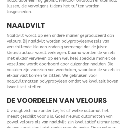
naald door een rug geprikt. Hierdoor ontstaan er allemaal
lussen, die vervolgens tijdens het tuften worden
losgesneden.
NAALDVILT
Naaldvilt wordt op een andere manier geproduceerd dan
velours. Bij naaldvilt worden polypropyleenvezels van
verschillende kleuren zodanig vermengd dat de juiste
kleurstructuur wordt verkregen. Daarna worden de vezels
met elkaar verweven op een wel heel speciale manier: de
vezellaag wordt doorboord door duizenden naalden. Die
naalden zijn voorzien van weerhaken, waardoor de vezels in
elkaar vast komen te zitten. We gebruiken voor
naaldviltmatten polypropyleen omdat we kwaliteit boven
kwantiteit stellen.
DE VOORDELEN VAN VELOURS
U vraagt zich nu zonder twijfel af welke automat het
meest geschikt voor u is. Goed nieuws: automatten van
zowel velours als van naaldvilt zijn kwalitatief uitmuntend;
de ene soort doet niet onder voor de ander. Onze velours