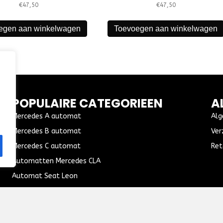
€
47,50
€
47,50
egen aan winkelwagen
Toevoegen aan winkelwagen
POPULAIRE CATEGORIEEN
A
Mercedes A automat
Alg
Mercedes B automat
Ver
Mercedes C automat
Ret
Automatten Mercedes CLA
Automat Seat Leon
© 2026 Vos Autospeciaalzaak. All Rights Reserved.