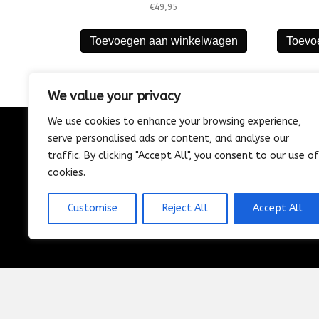
€
49,95
Toevoegen aan winkelwagen
Toevo
We value your privacy
We use cookies to enhance your browsing experience,
serve personalised ads or content, and analyse our
CONTACT
traffic. By clicking "Accept All", you consent to our use of
085-1302975
cookies.
Nijverheidstraat 21
Wijk en Aalburg
Customise
Reject All
Accept All
info@vosautospeciaalzaak.nl