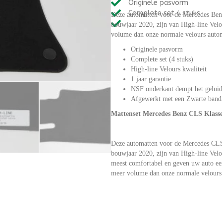
Originele pasvorm
W218
Complete set 4 stuks
Deze automatten voor de Mercedes Ben
(2013-
bouwjaar 2020, zijn van High-line Velo
2020)
volume dan onze normale velours automa
High-
line
Originele pasvorm
Velours
Complete set (4 stuks)
aantal
High-line Velours kwaliteit
1 jaar garantie
NSF onderkant dempt het geluid
Afgewerkt met een Zwarte band
Mattenset Mercedes Benz CLS Klass
Deze automatten voor de Mercedes CLS
bouwjaar 2020, zijn van High-line Velo
meest comfortabel en geven uw auto een
meer volume dan onze normale velours a