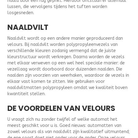
naald door een rug geprikt. Hierdoor ontstaan er allemaal
lussen, die vervolgens tijdens het tuften worden
losgesneden.
NAALDVILT
Naaldvilt wordt op een andere manier geproduceerd dan
velours. Bij naaldvilt worden polypropyleenvezels van
verschillende kleuren zodanig vermengd dat de juiste
kleurstructuur wordt verkregen. Daarna worden de vezels
met elkaar verweven op een wel heel speciale manier: de
vezellaag wordt doorboord door duizenden naalden. Die
naalden zijn voorzien van weerhaken, waardoor de vezels in
elkaar vast komen te zitten. We gebruiken voor
naaldviltmatten polypropyleen omdat we kwaliteit boven
kwantiteit stellen.
DE VOORDELEN VAN VELOURS
U vraagt zich nu zonder twijfel af welke automat het
meest geschikt voor u is. Goed nieuws: automatten van
zowel velours als van naaldvilt zijn kwalitatief uitmuntend;
de ene soort doet niet onder voor de ander. Onze velours