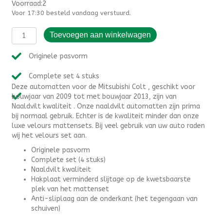
Voorraad:2
Voor 17:30 besteld vandaag verstuurd.
Automatten
Toevoegen aan winkelwagen
Mitsubishi
Colt
Originele pasvorm
(2009-
2013)
Complete set 4 stuks
-
Deze automatten voor de Mitsubishi Colt , geschikt voor
Naaldvilt
bouwjaar van 2009 tot met bouwjaar 2013, zijn van
aantal
Naaldvilt kwaliteit . Onze naaldvilt automatten zijn prima
bij normaal gebruik. Echter is de kwaliteit minder dan onze
luxe velours mattensets. Bij veel gebruik van uw auto raden
wij het velours set aan.
Originele pasvorm
Complete set (4 stuks)
Naaldvilt kwaliteit
Hakplaat verminderd slijtage op de kwetsbaarste
plek van het mattenset
Anti-sliplaag aan de onderkant (het tegengaan van
schuiven)