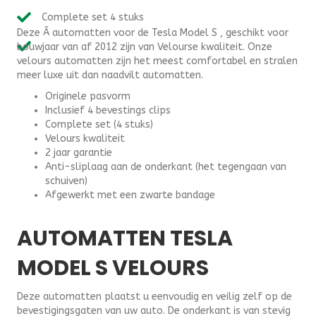
(
Complete set 4 stuks
van
Deze Â automatten voor de Tesla Model S , geschikt voor
af
bouwjaar van af 2012 zijn van Velourse kwaliteit. Onze
2012
velours automatten zijn het meest comfortabel en stralen
)
meer luxe uit dan naadvilt automatten.
-
Velours
Originele pasvorm
Draai
Inclusief 4 bevestings clips
bevestiging
Complete set (4 stuks)
aantal
Velours kwaliteit
2 jaar garantie
Anti-sliplaag aan de onderkant (het tegengaan van
schuiven)
Afgewerkt met een zwarte bandage
AUTOMATTEN TESLA
MODEL S VELOURS
Deze automatten plaatst u eenvoudig en veilig zelf op de
bevestigingsgaten van uw auto. De onderkant is van stevig