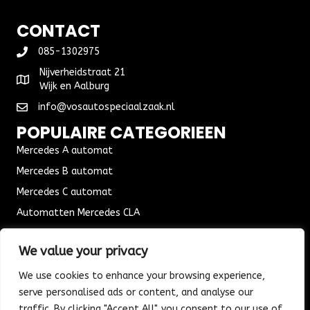
CONTACT
085-1302975
Nijverheidstraat 21
Wijk en Aalburg
info@vosautospeciaalzaak.nl
POPULAIRE CATEGORIEEN
Mercedes A automat
Mercedes B automat
Mercedes C automat
Automatten Mercedes CLA
Automat Seat Leon
We value your privacy
ALGEMENE VOORWAARDEN
We use cookies to enhance your browsing experience,
Algemene voorwaarden
serve personalised ads or content, and analyse our
Verzending & Bezorging
traffic. By clicking "Accept All", you consent to our use of