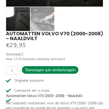
AUTOMATTEN VOLVO V70 (2000-2008)
– NAALDVILT
€
29,95
Voorraad:1
Voor 17:30 besteld vandaag verstuurd.
Automatten
Toevoegen aan winkelwagen
Volvo
V70
Originele pasvorm
(2000-
2008)
Complete set 4 stuks
-
Automatten Volvo V70 (2000-2008) – Naaldvilt
Naaldvilt
aantal
Het naaldvilt mattenset voor de Volvo V70 (2000-2008) zijn
een voordelige en goede keuze wanneer u uw auto wilt