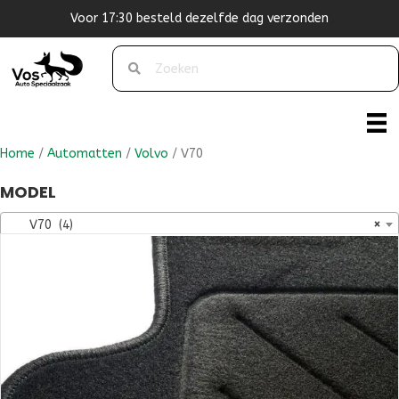
g verzonden
Originele pasvorm
Home
/
Automatten
/
Volvo
/ V70
MODEL
V70 (4)
×