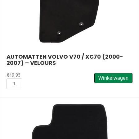
AUTOMATTEN VOLVO V70 / XC70 (2000-
2007) – VELOURS
€
49,95
Winkelwagen
Automatten
Volvo
V70
/
XC70
(2000-
2007)
-
Velours
aantal