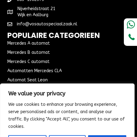
aantal
Nijverheidstraat 21
Wijk en Aalburg
info@vosautospeciaalzaak.nl
POPULAIRE CATEGORIEEN
Mercedes A automat
Mercedes B automat
Mercedes C automat
Automatten Mercedes CLA
Automat Seat Leon
ALGEMENE VOORWAARDEN
We value your privacy
Algemene voorwaarden
We use cookies to enhance your browsing experience,
Verzending & Bezorging
serve personalised ads or content, and analyse our
Retouren & Ruilen
traffic. By clicking "Accept All", you consent to our use of
cookies.