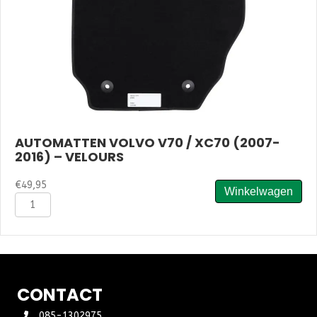
AUTOMATTEN VOLVO V70 / XC70 (2007-
2016) – VELOURS
€
49,95
Winkelwagen
Automatten
Volvo
V70
/
XC70
(2007-
2016)
CONTACT
-
Velours
085-1302975