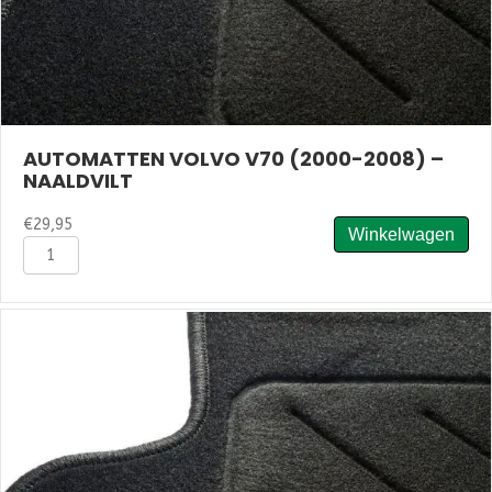
AUTOMATTEN VOLVO V70 (2000-2008) –
NAALDVILT
€
29,95
Winkelwagen
Automatten
Volvo
V70
(2000-
2008)
-
Naaldvilt
aantal