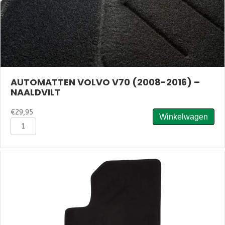
AUTOMATTEN VOLVO V70 (2008-2016) –
NAALDVILT
€
29,95
Winkelwagen
Automatten
Volvo
V70
(2008-
2016)
-
Naaldvilt
aantal