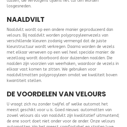
lussen, die vervolgens tijdens het tuften worden
losgesneden.
NAALDVILT
Naaldvilt wordt op een andere manier geproduceerd dan
velours. Bij naaldvilt worden polypropyleenvezels van
verschillende kleuren zodanig vermengd dat de juiste
kleurstructuur wordt verkregen. Daarna worden de vezels
met elkaar verweven op een wel heel speciale manier: de
vezellaag wordt doorboord door duizenden naalden. Die
naalden zijn voorzien van weerhaken, waardoor de vezels in
elkaar vast komen te zitten. We gebruiken voor
naaldviltmatten polypropyleen omdat we kwaliteit boven
kwantiteit stellen.
DE VOORDELEN VAN VELOURS
U vraagt zich nu zonder twijfel af welke automat het
meest geschikt voor u is. Goed nieuws: automatten van
zowel velours als van naaldvilt zijn kwalitatief uitmuntend;
de ene soort doet niet onder voor de ander. Onze velours
automatten zijn het meest comfortabel en stralen luxe