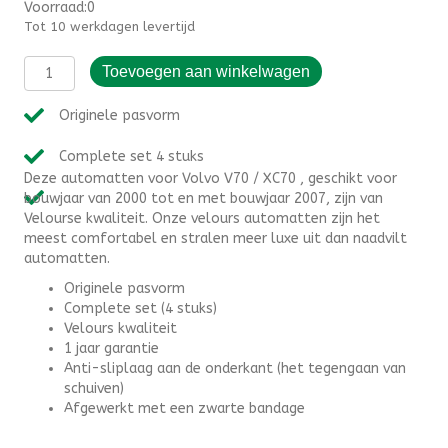
Voorraad:0
Tot 10 werkdagen levertijd
Automatten
Toevoegen aan winkelwagen
Volvo
V70
Originele pasvorm
/
XC70
Complete set 4 stuks
(2000-
Deze automatten voor Volvo V70 / XC70 , geschikt voor
2007)
bouwjaar van 2000 tot en met bouwjaar 2007, zijn van
-
Velourse kwaliteit. Onze velours automatten zijn het
Velours
meest comfortabel en stralen meer luxe uit dan naadvilt
aantal
automatten.
Originele pasvorm
Complete set (4 stuks)
Velours kwaliteit
1 jaar garantie
Anti-sliplaag aan de onderkant (het tegengaan van
schuiven)
Afgewerkt met een zwarte bandage