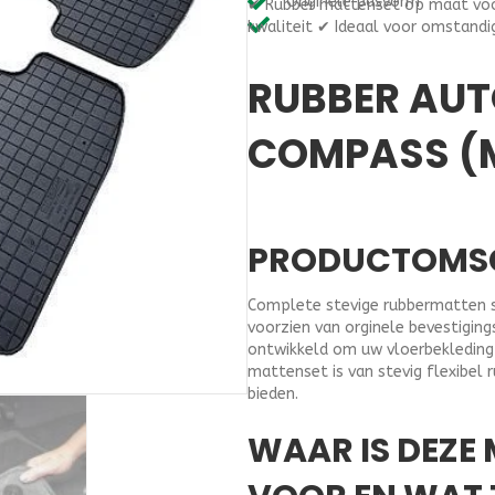
Originele pasvorm
✔ Rubber mattenset op maat voo
op
kwaliteit ✔ Ideaal voor omstandi
maat
Jeep
RUBBER AUT
Compass
(Mp)
vanaf
COMPASS (M
2017
aantal
PRODUCTOMS
Complete stevige rubbermatten 
voorzien van orginele bevestigin
ontwikkeld om uw vloerbekleding 
mattenset is van stevig flexibel 
bieden.
WAAR IS DEZE