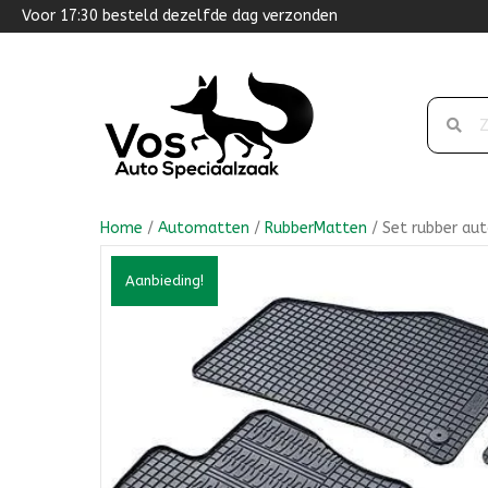
Voor 17:30 besteld dezelfde dag verzonden
Home
/
Automatten
/
RubberMatten
/ Set rubber au
Aanbieding!