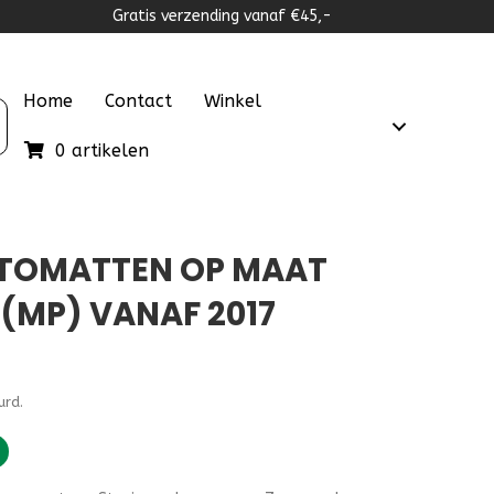
Gratis verzending vanaf €45,-
Home
Contact
Winkel
0 artikelen
UTOMATTEN OP MAAT
(MP) VANAF 2017
lijke
dige
urd.
,95.