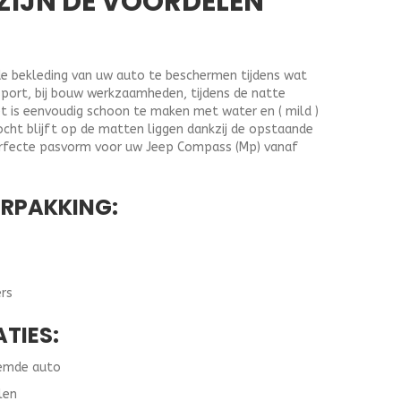
ZIJN DE VOORDELEN
e bekleding van uw auto te beschermen tijdens wat
sport, bij bouw werkzaamheden, tijdens de natte
t is eenvoudig schoon te maken met water en ( mild )
cht blijft op de matten liggen dankzij de opstaande
erfecte pasvorm voor uw Jeep Compass (Mp) vanaf
ERPAKKING:
rs
ATIES:
oemde auto
len