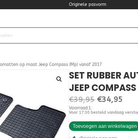
Originele pasvorm
tomatten op maat Jeep Compass (Mp) vanaf 2017
SET RUBBER A
JEEP COMPASS 
Oorspronke
Hui
€
39,95
€
34,95
Voorraad:1.000000
prijs
prijs
Voor 17:30 besteld vandaag verstu
was:
is:
Set
Toevoegen aan winkelwagen
rubber
€39,95.
€34
automatten