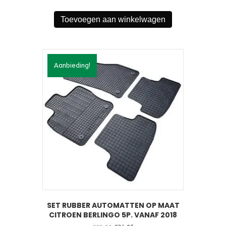
prijs
prijs
was:
is:
Toevoegen aan winkelwagen
€39,95.
€34,95.
Aanbieding!
SET RUBBER AUTOMATTEN OP MAAT
CITROEN BERLINGO 5P. VANAF 2018