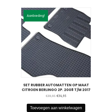
Aanbieding!
SET RUBBER AUTOMATTEN OP MAAT
CITROEN BERLINGO 2P. 2008 T/M 2017
Oorspronkelijke
Huidige
€
39,95
€
34,95
prijs
prijs
was:
is:
Toevoegen aan winkelwagen
€39,95.
€34,95.