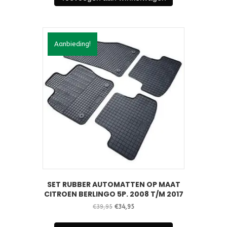
Aanbieding!
SET RUBBER AUTOMATTEN OP MAAT
CITROEN BERLINGO 5P. 2008 T/M 2017
Oorspronkelijke
Huidige
€
39,95
€
34,95
prijs
prijs
was:
is: