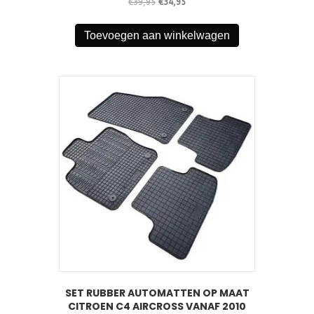
Oorspronkelijke
Huidige
€
39,95
€
34,95
prijs
prijs
was:
is:
Toevoegen aan winkelwagen
€39,95.
€34,95.
SET RUBBER AUTOMATTEN OP MAAT
CITROEN C4 AIRCROSS VANAF 2010