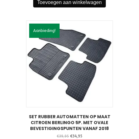
Toevoegen aan winkelwagen
€39,95.
€34,95.
Aanbieding!
SET RUBBER AUTOMATTEN OP MAAT
CITROEN BERLINGO 5P. MET OVALE
BEVESTIGINGSPUNTEN VANAF 2018
Oorspronkelijke
Huidige
€
39,95
€
34,95