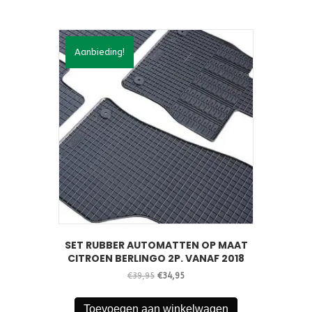
Aanbieding!
SET RUBBER AUTOMATTEN OP MAAT
CITROEN BERLINGO 2P. VANAF 2018
Oorspronkelijke
Huidige
€
39,95
€
34,95
prijs
prijs
was:
is:
Toevoegen aan winkelwagen
€39,95.
€34,95.